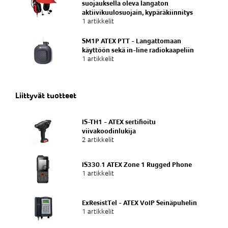
suojauksella oleva langaton
aktiivikuulosuojain, kypäräkiinnitys
1 artikkelit
SM1P ATEX PTT - Langattomaan
käyttöön sekä in-line radiokaapeliin
1 artikkelit
Liittyvät tuotteet
IS-TH1 - ATEX sertifioitu
viivakoodinlukija
2 artikkelit
IS330.1 ATEX Zone 1 Rugged Phone
1 artikkelit
ExResistTel - ATEX VoIP Seinäpuhelin
1 artikkelit