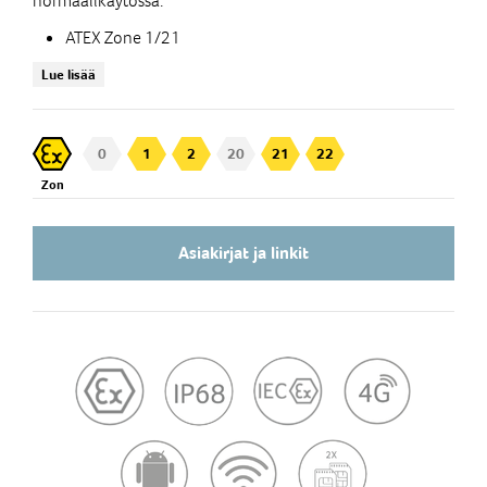
normaalikäytössä.
ATEX Zone 1/21
Android 10.0 (Android Enterprise Recommended)
Lue lisää
IP68 (vesi, pöly, mikrohiukkaset)
MIL-STD-810G (pudotus, tärinä, lämpötila)
Sivu-PTT ja SOS-hätäpainike
0
1
2
20
21
22
Käytettävissä hansikkaat kädessä
Zon
Lisävarusteena tehdasasennettu PanzerGlass™
Hardness grade 9H, Oil Resistance -näytonsuoja
Vaihdettava akku 3600mAh
Asiakirjat ja linkit
Pikalataus magneettisen latausportin avulla
Luotettava ISM-lisälaiteliityntä (ruuvikiinnitys)
Lone Worker Protection (LWP) valmius
Kamera 13MP, etukamera 5MP
NFC lukija
WiFi, Bluetooth 5.0
MicroSD paikka 128GB (256GB ATP industrial grade)
Dual SIM
LTE 4G / VoLTE, MDM, Zero Touch -tuki