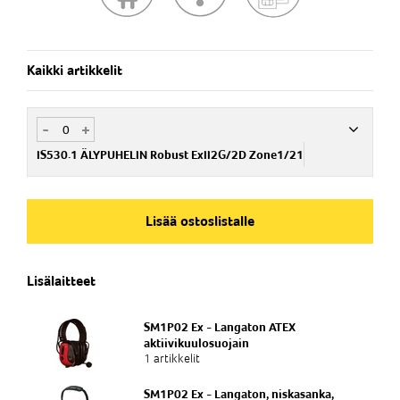
Kysy lisää ammattikäyttöön soveltuvista MCPTT tai Private
LTE Network applikaatioista.
Kaikki artikkelit
-
+
IS530.1 ÄLYPUHELIN Robust ExII2G/2D Zone1/21
Nim. Nro
IS5301000000
Lisää ostoslistalle
Snro 74 030 07
Lisälaitteet
SM1P02 Ex - Langaton ATEX
aktiivikuulosuojain
1 artikkelit
SM1P02 Ex - Langaton, niskasanka,