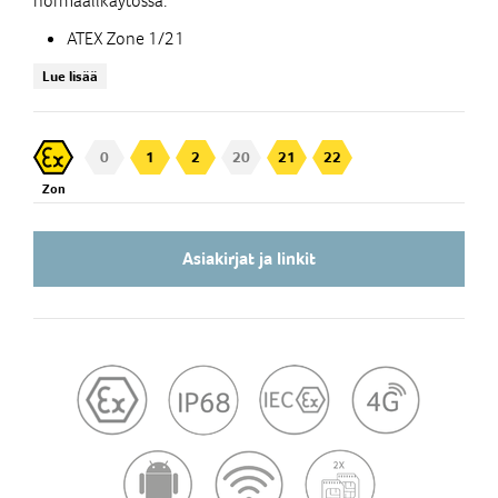
normaalikäytössä.
ATEX Zone 1/21
Android 10.0 (Android Enterprise Recommended)
Lue lisää
IP68 (vesi, pöly, mikrohiukkaset)
MIL-STD-810G (pudotus, tärinä, lämpötila)
Sivu-PTT ja SOS-hätäpainike
0
1
2
20
21
22
Käytettävissä hansikkaat kädessä
Zon
Lisävarusteena tehdasasennettu PanzerGlass™
Hardness grade 9H, Oil Resistance -näytonsuoja
Vaihdettava akku 3600mAh
Asiakirjat ja linkit
Pikalataus magneettisen latausportin avulla
Luotettava ISM-lisälaiteliityntä (ruuvikiinnitys)
Lone Worker Protection (LWP) valmius
Kamera 13MP, etukamera 5MP
NFC lukija
WiFi, Bluetooth 5.0
MicroSD paikka 128GB (256GB ATP industrial grade)
Dual SIM
LTE 4G / VoLTE, MDM, Zero Touch -tuki