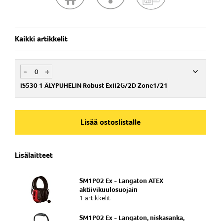
Kysy lisää ammattikäyttöön soveltuvista MCPTT tai Private
LTE Network applikaatioista.
Kaikki artikkelit
-
+
IS530.1 ÄLYPUHELIN Robust ExII2G/2D Zone1/21
Nim. Nro
IS5301000000
Lisää ostoslistalle
Snro 74 030 07
Lisälaitteet
SM1P02 Ex - Langaton ATEX
aktiivikuulosuojain
1 artikkelit
SM1P02 Ex - Langaton, niskasanka,