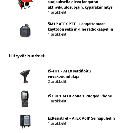
suojauksella oleva langaton
aktiivikuulosuojain, kypäräkiinnitys
1 artikkelit
SM1P ATEX PTT - Langattomaan
käyttöön sekä in-line radiokaapeliin
1 artikkelit
Liittyvät tuotteet
IS-TH1 - ATEX sertifioitu
viivakoodinlukija
2 artikkelit
IS330.1 ATEX Zone 1 Rugged Phone
1 artikkelit
ExResistTel - ATEX VoIP Seinäpuhelin
1 artikkelit