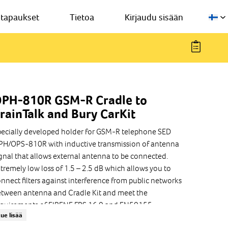
stapaukset
Tietoa
Kirjaudu sisään
PH-810R GSM-R Cradle to
rainTalk and Bury CarKit
ecially developed holder for GSM-R telephone SED
H/OPS-810R with inductive transmission of antenna
gnal that allows external antenna to be connected.
tremely low loss of 1.5 – 2.5 dB which allows you to
nnect filters against interference from public networks
tween antenna and Cradle Kit and meet the
quirements of EIRENE FRS 16.0 and EN50155,
ue lisää
N50121-3-2 and EN45545.