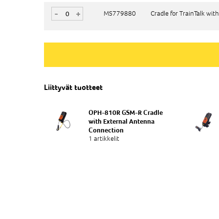
-
-
+
+
MS779880
MS779880
Cradle for TrainTalk with
Cradle for TrainTalk with
Liittyvät tuotteet
OPH-810R GSM-R Cradle
with External Antenna
Connection
1 artikkelit