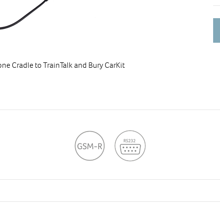
Co
Ti
an
Bu
 Cradle to TrainTalk and Bury CarKit