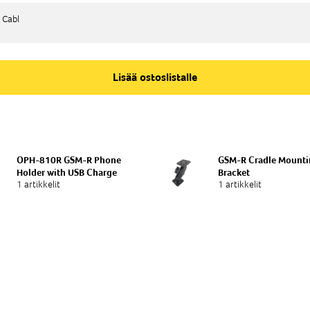
 Cabl
 Cabl
Lisää ostoslistalle
OPH-810R GSM-R Phone
GSM-R Cradle Mount
Holder with USB Charge
Bracket
1 artikkelit
1 artikkelit