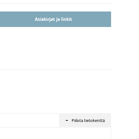
mplete with interface card for upgrade from Sagem
GR350R to SED OPH/OPS-810R in all Malux TrainTalk
d Bury system. Connection with D-Sub to TrainTalk or
Asiakirjat ja linkit
ry and TNC/f for external antenna.
OPH-810R Cradle on TrainTalk
-
Piilota tietokenttä