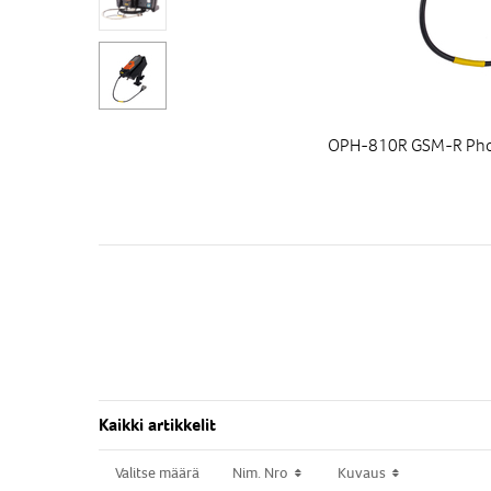
OPH-810R GSM-R Phone
Kaikki artikkelit
Valitse määrä
Valitse määrä
Nim. Nro
Nim. Nro
Kuvaus
Kuvaus