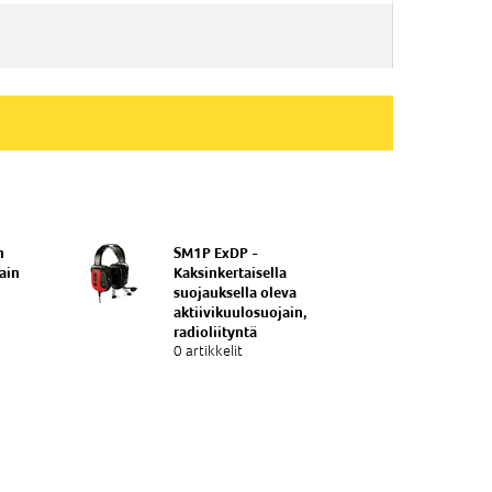
n
SM1P ExDP -
ain
Kaksinkertaisella
suojauksella oleva
aktiivikuulosuojain,
radioliityntä
0 artikkelit