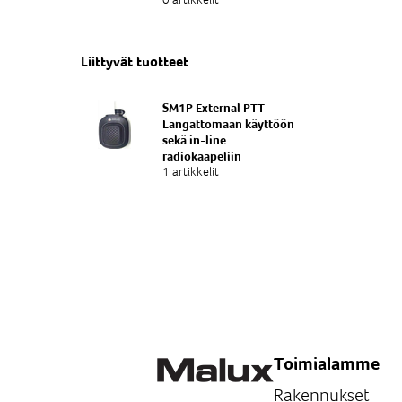
Liittyvät tuotteet
SM1P External PTT -
Langattomaan käyttöön
sekä in-line
radiokaapeliin
1 artikkelit
Toimialamme
Rakennukset