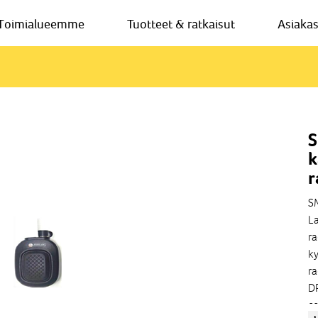
Toimialueemme
Tuotteet & ratkaisut
Asiaka
S
k
r
SM
La
ra
ky
ra
D
es