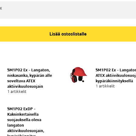
EX
EX
Lisää ostoslistalle
SM1P02 Ex - Langaton,
SM1P02 Ex - Langato
niskasanka, kypärän alle
ATEX aktiivikuulosuoj
soveltuva ATEX
kypäräkiinnityksellä
1 artikkelit
aktiivikuulosuojain
1 artikkelit
SM1P02 ExDP -
Kaksinkertaisella
suojauksella oleva
langaton
aktiivikuulosuojain,