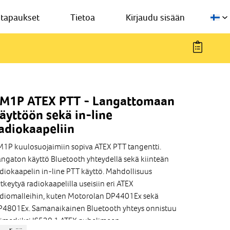
stapaukset
Tietoa
Kirjaudu sisään
M1P ATEX PTT - Langattomaan
äyttöön sekä in-line
adiokaapeliin
1P kuulosuojaimiin sopiva ATEX PTT tangentti.
ngaton käyttö Bluetooth yhteydellä sekä kiinteän
diokaapelin in-line PTT käyttö. Mahdollisuus
tkeytyä radiokaapelilla useisiin eri ATEX
diomalleihin, kuten Motorolan DP4401Ex sekä
P4801Ex. Samanaikainen Bluetooth yhteys onnistuu
imerkiksi IS530.1 ATEX puhelimeen.