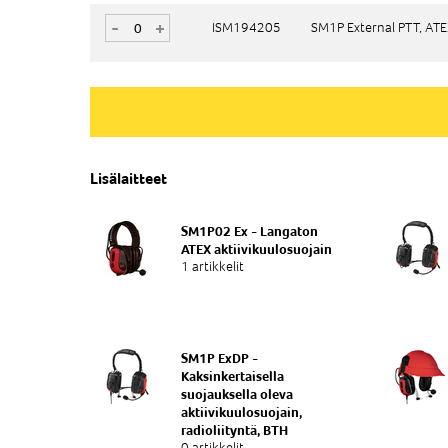
-
-
+
+
ISM194205
ISM194205
SM1P External PTT, AT
SM1P External PTT, AT
Lisälaitteet
SM1P02 Ex - Langaton
ATEX aktiivikuulosuojain
1 artikkelit
SM1P ExDP -
Kaksinkertaisella
suojauksella oleva
aktiivikuulosuojain,
radioliityntä, BTH
0 artikkelit