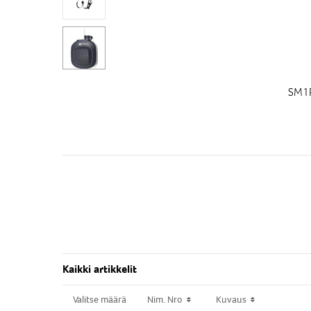
SM1P
Kaikki artikkelit
Valitse määrä
Valitse määrä
Nim. Nro
Nim. Nro
Kuvaus
Kuvaus