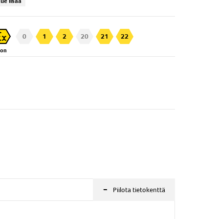
ue lisää
0
1
2
20
21
22
Zon
In-Line PTT radiokäyttö
-
Piilota tietokenttä