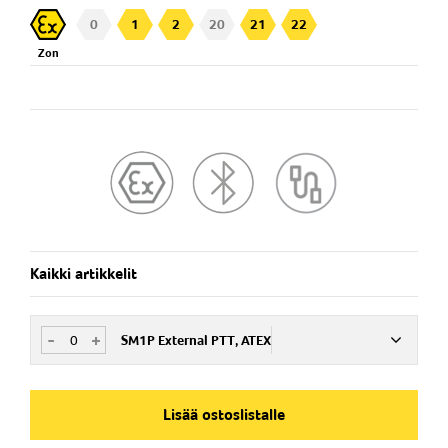
0
1
2
20
21
22
Zon
Kaikki artikkelit
-
+
SM1P External PTT, ATEX
Nim. Nro
ISM194205
Lisää ostoslistalle