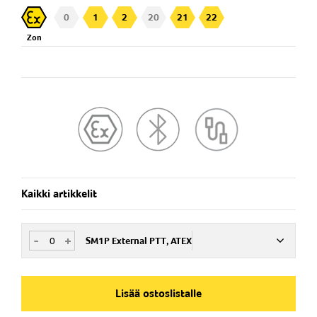
0
1
2
20
21
22
Zon
Kaikki artikkelit
-
+
SM1P External PTT, ATEX
Nim. Nro
ISM194205
Lisää ostoslistalle