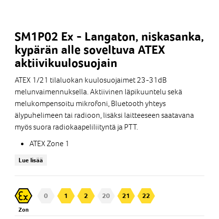
SM1P02 Ex - Langaton, niskasanka,
kypärän alle soveltuva ATEX
aktiivikuulosuojain
ATEX 1/21 tilaluokan kuulosuojaimet 23-31dB
melunvaimennuksella. Aktiivinen läpikuuntelu sekä
melukompensoitu mikrofoni, Bluetooth yhteys
älypuhelimeen tai radioon, lisäksi laitteeseen saatavana
myös suora radiokaapeliliityntä ja PTT.
ATEX Zone 1
Vaimennus SNR 30dB
Lue lisää
Läpikuuntelun rajoitus 82 dB(A), Acoustic Shock
Erittäin selkeä äänenlaatu myös
meluisessa ympäristössä
0
1
2
20
21
22
Bluetooth yhteys puhelinkäyttöön sekä audion
Zon
kuunteluun