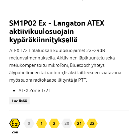
SM1P02 Ex - Langaton ATEX
aktiivikuulosuojain
kypäräkiinnityksellä
ATEX 1/21 tilaluokan kuulosuojaimet 23-29dB
melunvaimennuksella. Aktiivinen läpikuuntelu sekä
melukompensoitu mikrofoni, Bluetooth yhteys
älypuhelimeen tai radioon,lisäksi laitteeseen saatavana
myös suora radiokaapeliliityntä ja PTT.
ATEX Zone 1/21
Vaimennus SNR 31dB
Lue lisää
Läpikuuntelun rajoitus 82 dB(A), Acoustic Shock
Erittäin selkeä äänenlaatu myös
meluisessa ympäristössä
0
1
2
20
21
22
Bluetooth yhteys puhelinkäyttöön sekä audion
Zon
kuunteluun