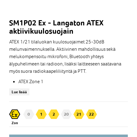
SM1P02 Ex - Langaton ATEX
aktiivikuulosuojain
ATEX 1/21 tilaluokan kuulosuojaimet 25-30dB
melunvaimennuksella. Aktiivinen mahdollisuus sekä
melukompensoitu mikrofoni, Bluetooth yhteys
älypuhelimeen tai radioon, lisäksi laitteeseen saatavana
myös suora radiokaapeliliityntä ja PTT.
ATEX Zone 1
Vaimennus SNR 33dB
Lue lisää
Läpikuuntelun rajoitus 82 dB(A), Acoustic Shock
Erittäin selkeä äänenlaatu myös
meluisessa ympäristössä
0
1
2
20
21
22
Bluetooth yhteys puhelinkäyttöön sekä audion
Zon
kuunteluun
Ryhmäkommunikaatio VOX toiminnolla