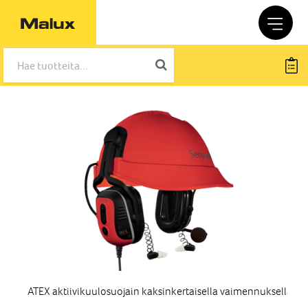
ATEX aktiivikuulosuojain kaksinkertaisella vaimennuksella, D
AT