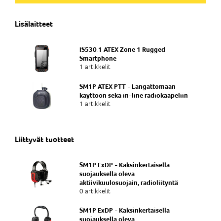
II 2D Ex ib IIIC T155°C Db (-20°C ≤ Ta ≤ +40°C)
Lisälaitteet
IS530.1 ATEX Zone 1 Rugged
Smartphone
1 artikkelit
SM1P ATEX PTT - Langattomaan
käyttöön sekä in-line radiokaapeliin
1 artikkelit
Liittyvät tuotteet
SM1P ExDP - Kaksinkertaisella
suojauksella oleva
aktiivikuulosuojain, radioliityntä
0 artikkelit
SM1P ExDP - Kaksinkertaisella
suojauksella oleva