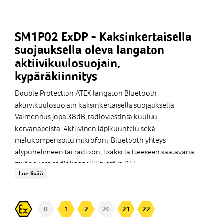
SM1P02 ExDP - Kaksinkertaisella
suojauksella oleva langaton
aktiivikuulosuojain,
kypäräkiinnitys
Double Protection ATEX langaton Bluetooth
aktiivikuulosuojain kaksinkertaisella suojauksella.
Vaimennus jopa 38dB, radioviestintä kuuluu
korvanapeista. Aktiivinen läpikuuntelu sekä
melukompensoitu mikrofoni, Bluetooth yhteys
älypuhelimeen tai radioon, lisäksi laitteeseen saatavana
myös suora radiokaapeliliityntä ja PTT.
Lue lisää
ATEX Zone 1
Double Protection
Vaimennus SNR 38dB
0
1
2
20
21
22
Sopii erittäin meluiseen ympäristöön, 95dB