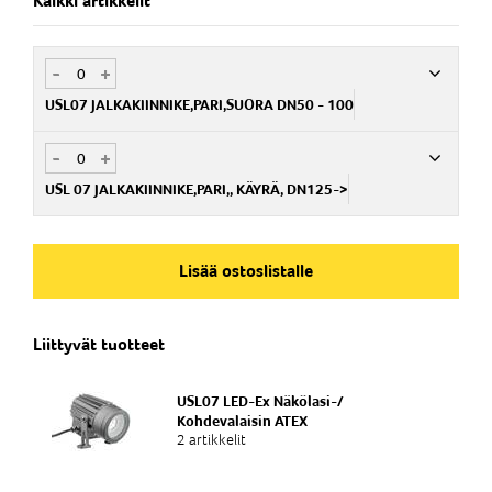
Kaikki artikkelit
-
+
USL07 JALKAKIINNIKE,PARI,SUORA DN50 - 100
-
+
Nim. Nro
PA035400500
USL 07 JALKAKIINNIKE,PARI,, KÄYRÄ, DN125->
Nim. Nro
PA035400600
Lisää ostoslistalle
Liittyvät tuotteet
USL07 LED-Ex Näkölasi-/
Kohdevalaisin ATEX
2 artikkelit