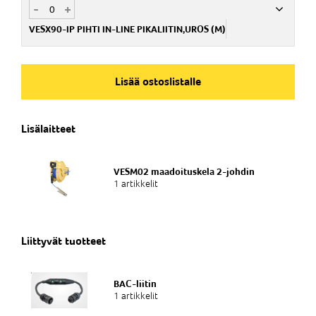
-
+
VESX90-IP PIHTI IN-LINE PIKALIITIN,UROS (M)
Nim. Nro
NG113501
Lisää ostoslistalle
Lisälaitteet
VESM02 maadoituskela 2-johdin
1 artikkelit
Liittyvät tuotteet
BAC-liitin
1 artikkelit