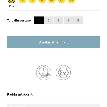
Pituus 237 mm, leuan aukeama 45 mm
Zon
Kaksi (2) eristettyä tartuntahammasta,volframi (IP)
Pikaliitin "Quick Connect" Male, Uros
Turvallisuustaso:
1
2
3
4
5
Ex-tyyppihyväksyntä:SIRA 02 ATEX 9381
Asiakirjat ja linkit
Kaikki artikkelit