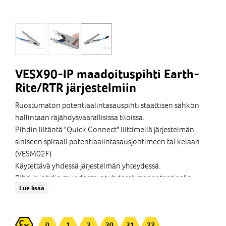
VESX90-IP maadoituspihti Earth-
Rite/RTR järjestelmiin
Ruostumaton potentiaalintasauspihti staattisen sähkön
hallintaan räjähdysvaarallisissa tiloissa.
Pihdin liitäntä "Quick Connect" liittimellä järjestelmän
siniseen spiraali potentiaalintasausjohtimeen tai kelaan
(VESM02F)
Käytettävä yhdessä järjestelmän yhteydessä.
Pihti ja johdin muodostavat yhdessä maapotentiaalin
Lue lisää
kanssa piirin jota järjestelmä valvoo.
Katso liittyvät tarvikkeet sivuiltamme (alla).
Ruostumaton teräs , 316L
0
1
2
20
21
22