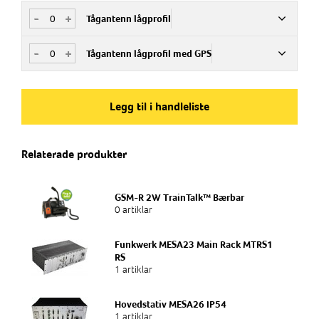
-
+
Tågantenn lågprofil
-
+
Tågantenn lågprofil med GPS
Art.nr
84080683
Art.nr
84080682
Legg til i handleliste
Frekvensbånd
2G/GSM, 3G, 4G, GSM-R, WIFI 2,4, WIFI 5,8
Frekvensbånd
Relaterade produkter
2G/GSM, 3G, 4G, GPS, GSM-R, WIFI 2,4
Tilkobling
N/f
Tilkobling
GSM-R 2W TrainTalk™ Bærbar
N/f, TNC/m
0 artiklar
Bruksområde
M2M
Funkwerk MESA23 Main Rack MTRS1
Bruksområde
RS
Tog
Produkttype
1 artiklar
Antenner og kabler
Produkttype
Hovedstativ MESA26 IP54
1 artiklar