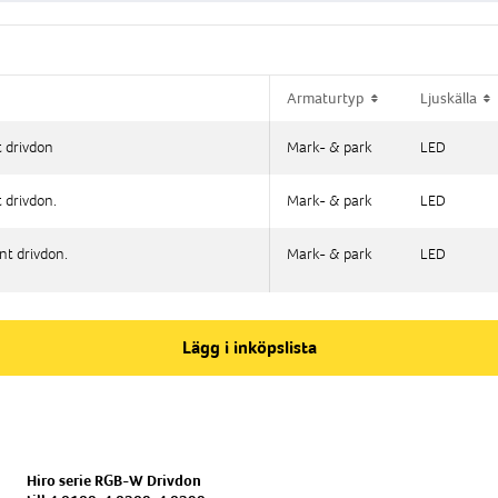
Armaturtyp
Armaturtyp
Ljuskälla
Ljuskälla
 drivdon
 drivdon
Mark- & park
Mark- & park
LED
LED
 drivdon.
 drivdon.
Mark- & park
Mark- & park
LED
LED
t drivdon.
t drivdon.
Mark- & park
Mark- & park
LED
LED
Lägg i inköpslista
Hiro serie RGB-W Drivdon