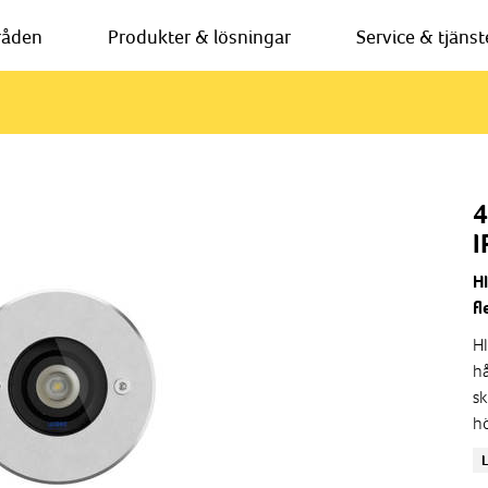
råden
Produkter & lösningar
Service & tjänst
4
I
H
fl
H
hå
sk
hö
st
de