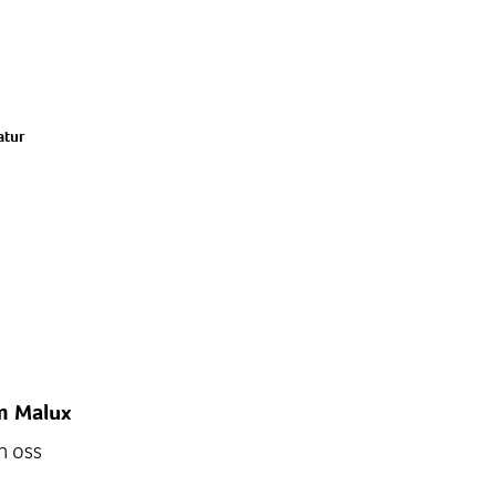
atur
 Malux
 oss