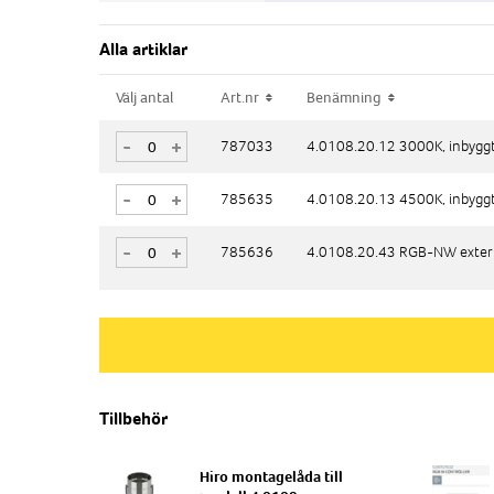
Alla artiklar
Välj antal
Välj antal
Art.nr
Art.nr
Benämning
Benämning
-
-
+
+
787033
787033
4.0108.20.12 3000K, inbyggt
4.0108.20.12 3000K, inbyggt
-
-
+
+
785635
785635
4.0108.20.13 4500K, inbyggt
4.0108.20.13 4500K, inbyggt
-
-
+
+
785636
785636
4.0108.20.43 RGB-NW extern
4.0108.20.43 RGB-NW extern
Tillbehör
Hiro montagelåda till