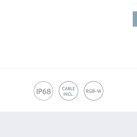
kN
Me
ro
fr
fu
Le
oc
Id
pr