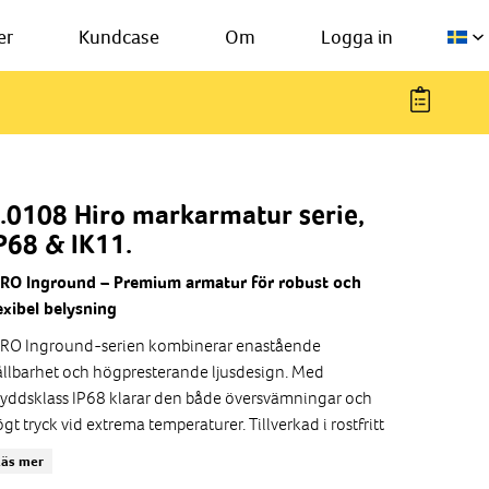
er
Kundcase
Om
Logga in
.0108 Hiro markarmatur serie,
P68 & IK11.
IRO Inground – Premium armatur för robust och
exibel belysning
IRO Inground-serien kombinerar enastående
llbarhet och högpresterande ljusdesign. Med
yddsklass IP68 klarar den både översvämningar och
gt tryck vid extrema temperaturer. Tillverkad i rostfritt
ål 316Ti och utrustad med härdat säkerhetsglas, är
Läs mer
n tålig mot både slag (IK11) och hög belastning (10