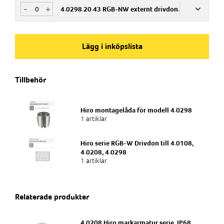
-
+
4.0298.20.43 RGB-NW externt drivdon.
Art.nr
785632
Armaturtyp
Mark- & park
Art.nr
785633
Lägg i inköpslista
Armaturtyp
Mark- & park
Ljuskälla
LED
Armaturtyp
Tillbehör
Exit-skylt, Mark- & park
Ljuskälla
LED
Slagtålighet
IK11Joule
Ljuskälla
Hiro montagelåda för modell 4.0298
LED
1 artiklar
Slagtålighet
IK11Joule
IP-klass
IP 68
Hiro serie RGB-W Drivdon till 4.0108,
Slagtålighet
4.0208, 4.0298
IK11Joule
IP-klass
1 artiklar
IP 68
IP-klass
IP 68
Relaterade produkter
4.0208 Hiro markarmatur serie, IP68