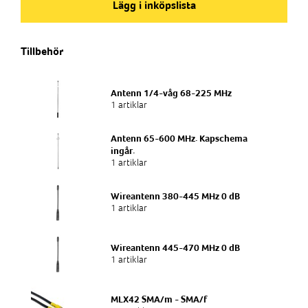
785453
Lägg i inköpslista
Produkttyp
Tillbehör
Antenn
Frekvensband
Antenn 1/4-våg 68-225 MHz
2G/GSM, 3G, 4G, GNSS, TETRA, UHF
1 artiklar
Antenn 65-600 MHz. Kapschema
Anslutning
ingår.
SMA/m, FME/f, FME/m
1 artiklar
Wireantenn 380-445 MHz 0 dB
1 artiklar
Wireantenn 445-470 MHz 0 dB
1 artiklar
MLX42 SMA/m - SMA/f