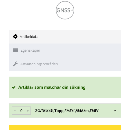
Artikeldata
Egenskaper
Användningsområden
Artiklar som matchar din sökning
-
+
2G/3G/4G,Topp,FME/f,SMA/m,FME/
Art.nr