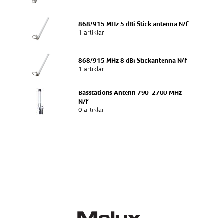
Anslutning
868/915 MHz 5 dBi Stick antenna N/f
SMA/m
1 artiklar
Kabellängd
868/915 MHz 8 dBi Stickantenna N/f
5m
1 artiklar
Användningsområde
Basstations Antenn 790-2700 MHz
Fasad
N/f
0 artiklar
Impedans
50Ω