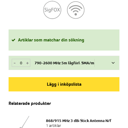
Artiklar som matchar din sökning
-
+
790-2600 MHz 5m lågförl. SMA/m
Art.nr
781374
Lägg i inköpslista
Produkttyp
Relaterade produkter
Antenn
Frekvensband
868/915 MHz 3 dBi Stick Antenna N/f
2G/GSM, 3G, 4G, WIFI 2,4, 868MHz, Lora
1 artiklar