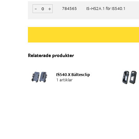
-
-
+
+
784565
784565
IS-HS2A.1 för IS540.1
IS-HS2A.1 för IS540.1
Relaterade produkter
IS540.X Bältesclip
1 artiklar