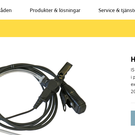
råden
Produkter & lösningar
Service & tjänst
H
IS
i 
ex
2