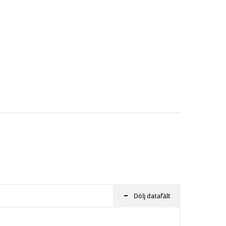
-
Dölj datafält