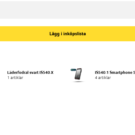
Lägg i inköpslista
Läderfodral svart IS540.X
IS540.1 Smartphone 
1 artiklar
4 artiklar