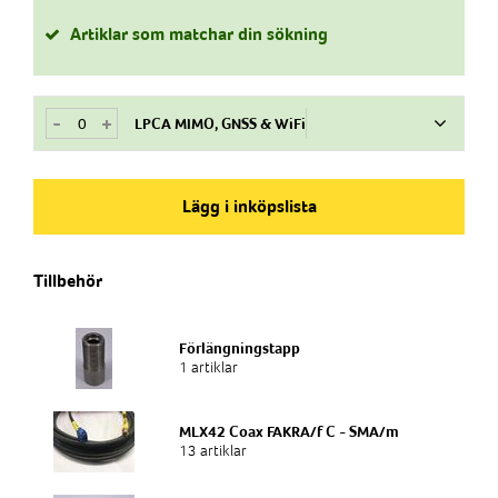
Artiklar som matchar din sökning
-
+
LPCA MIMO, GNSS & WiFi
Art.nr
776608
Lägg i inköpslista
Produkttyp
Tillbehör
Antenn
Frekvensband
Förlängningstapp
2G/GSM, 3G, 4G, GNSS, WIFI 2,4, WIFI 5,8
1 artiklar
Anslutning
MLX42 Coax FAKRA/f C - SMA/m
FAKRA/m C, FAKRA/m I, FAKRA/m D x2
13 artiklar