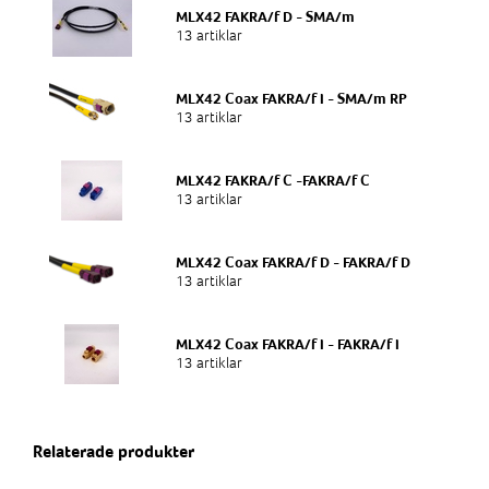
Kabellängd
MLX42 FAKRA/f D - SMA/m
0.5m
13 artiklar
Antenninstallation
MLX42 Coax FAKRA/f I - SMA/m RP
Hålmontage 19mm
13 artiklar
MLX42 FAKRA/f C -FAKRA/f C
13 artiklar
MLX42 Coax FAKRA/f D - FAKRA/f D
13 artiklar
MLX42 Coax FAKRA/f I - FAKRA/f I
13 artiklar
Relaterade produkter