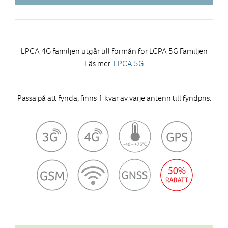
GPS/GLONASS med LNA
IP67
Kabel godkänd enligt ECE-R118
Finns i flera versioner
LPCA 4G familjen utgår till förmån för LCPA 5G Familjen
Läs mer:
LPCA 5G
Passa på att fynda, finns 1 kvar av varje antenn till fyndpris.