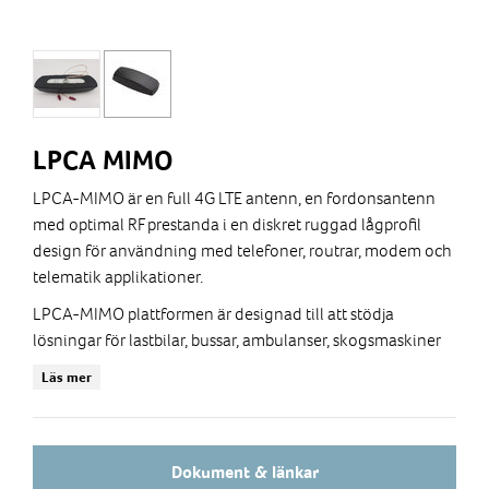
LPCA MIMO
LPCA-MIMO är en full 4G LTE antenn, en fordonsantenn
med optimal RF prestanda i en diskret ruggad lågprofil
design för användning med telefoner, routrar, modem och
telematik applikationer.
LPCA-MIMO plattformen är designad till att stödja
lösningar för lastbilar, bussar, ambulanser, skogsmaskiner
för internet ombord till exempel.
Läs mer
GSM/2G, 3G och 4G/LTE MIMO
Lågprofil 50mm
Inbyggt jordplan
Dokument & länkar
Tillval: 2X MIMO/Diversity WiFi antenner 2,4/5,8 GHz