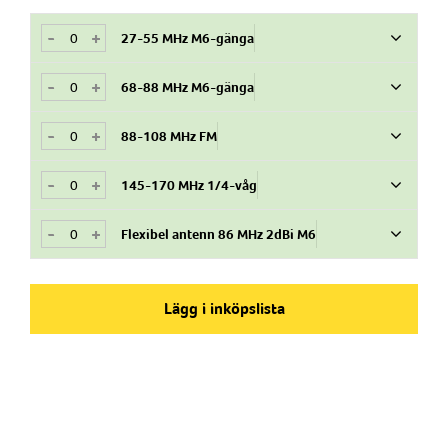
-
+
27-55 MHz M6-gänga
-
+
68-88 MHz M6-gänga
Art.nr
3183.01.00.00
-
+
88-108 MHz FM
Art.nr
3183.02.00.00
Produkttyp
Antenn
-
+
145-170 MHz 1/4-våg
Art.nr
3183.03.00.00
Produkttyp
Antenn
-
+
Frekvensband
Flexibel antenn 86 MHz 2dBi M6
Art.nr
VHF
3183.04.00.00
Produkttyp
Antenn
Frekvensband
Art.nr
VHF
785504
Dimension (LxBxH)
Lägg i inköpslista
Produkttyp
379mmmm
Antenn
Frekvensband
AM/FM, VHF
Dimension (LxBxH)
Produkttyp
379mmmm
Antenn
Frekvensband
VHF
Dimension (LxBxH)
379mmmm
Frekvensband