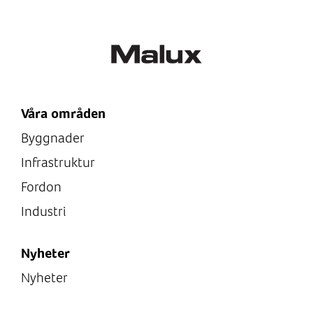
VHF
Dimension (LxBxH)
379mmmm
Dimension (LxBxH)
379mmmm
Våra områden
Byggnader
Infrastruktur
Fordon
Industri
Nyheter
Nyheter