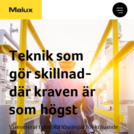
Teknik som
gör skillnad-
där kraven är
som högst
Vi levererar tekniska lösningar för krävande