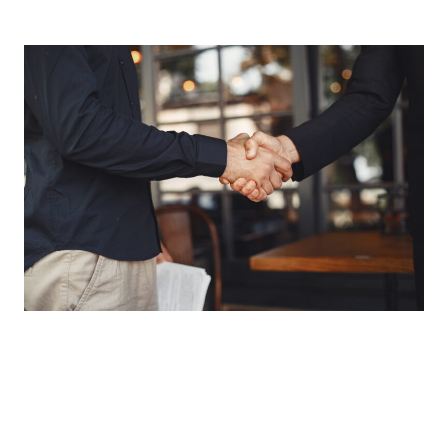
Okategoriserad
Maluxilla aloittaa uusi
toimitusjohtaja
Aloittaa tehtävässään 1. tammikuuta 2026