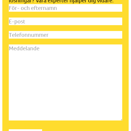
lösningar? Våra experter hjälper dig vidare.
För-
och
E-
efternamn
(Obligatoriskt)
post
(Obligatoriskt)
Telefonnummer
Meddelande
(Obligatoriskt)