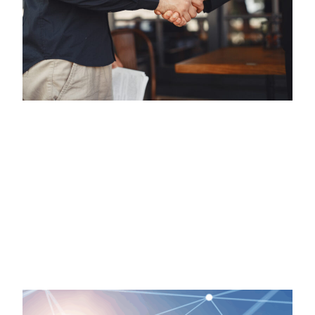
Okategoriserade
Erfaren ledare tar över som ny VD
för Malux
Tillträder 1 januari 2026