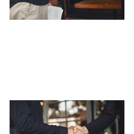
Okategoriserade
Experienced leader appointed as
Malux’s new CEO
Assumes office on January 1, 2026