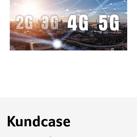
Okategoriserade
2G and 3G networks are shutting
down. Are you prepared?
Future-proof your connection
Kundcase