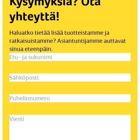
Kysymyksiä? Ota
yhteyttä!
Haluatko tietää lisää tuotteistamme ja
ratkaisuistamme? Asiantuntijamme auttavat
sinua eteenpäin.
Etu-
ja
sukunimi
(Pakollinen)
Sähköposti
(Pakollinen)
Puhelinnumero
Viesti
(Pakollinen)