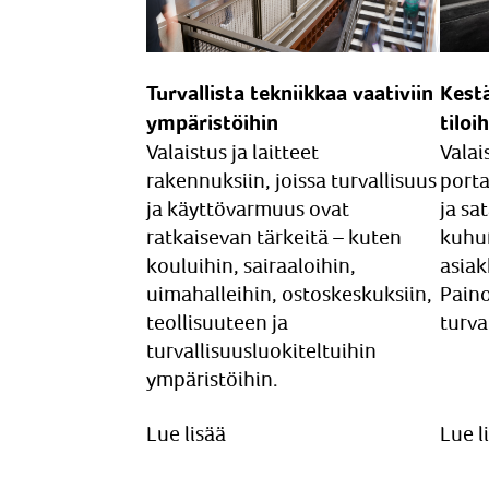
Turvallista tekniikkaa vaativiin
Kestä
ympäristöihin
tiloi
Valaistus ja laitteet
Valai
rakennuksiin, joissa turvallisuus
porta
ja käyttövarmuus ovat
ja sa
ratkaisevan tärkeitä – kuten
kuhu
kouluihin, sairaaloihin,
asiak
uimahalleihin, ostoskeskuksiin,
Paino
teollisuuteen ja
turva
turvallisuusluokiteltuihin
ympäristöihin.
Lue lisää
Lue l