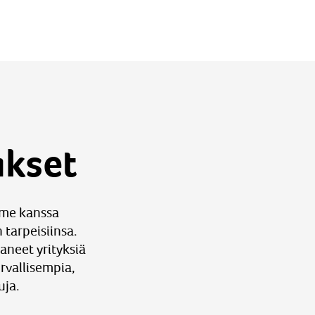
ukset
mme kanssa
 tarpeisiinsa.
aneet yrityksiä
rvallisempia,
uja.