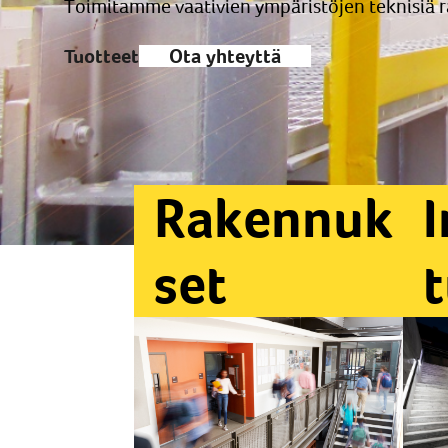
Toimitamme vaativien ympäristöjen teknisiä ra
Tuotteet
Ota yhteyttä
Rakennuk
I
set
t