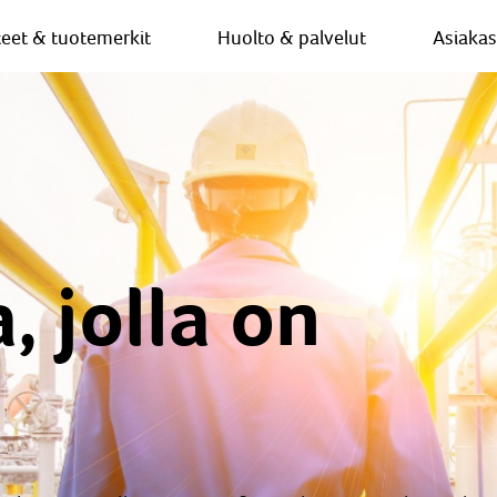
teet & tuotemerkit
Huolto & palvelut
Asiaka
, jolla on