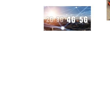
L
M
Yleinen
T
2G- ja 3G-
S
verkot ajetaan
T
nyt alas –
v
oletteko
k
valmistautunut?
a
Varmistakaa
r
yhteytenne
k
tulevaisuutta varten
a