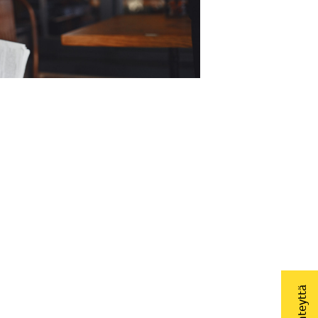
taa uusi toimitusjohtaja
ään 1. tammikuuta 2026