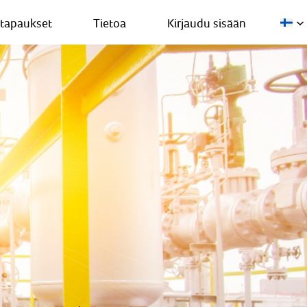
stapaukset
Tietoa
Kirjaudu sisään