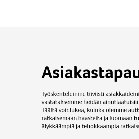
Asiakastapa
Työskentelemme tiiviisti asiakkaide
vastataksemme heidän ainutlaatuisiin
Täältä voit lukea, kuinka olemme autt
ratkaisemaan haasteita ja luomaan tu
älykkäämpiä ja tehokkaampia ratkais