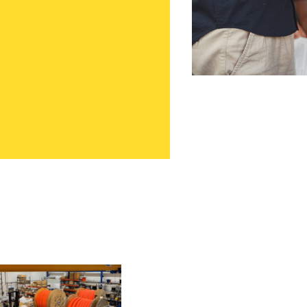
Luokittelematon
Maluxilla aloit
Aloittaa tehtäväss