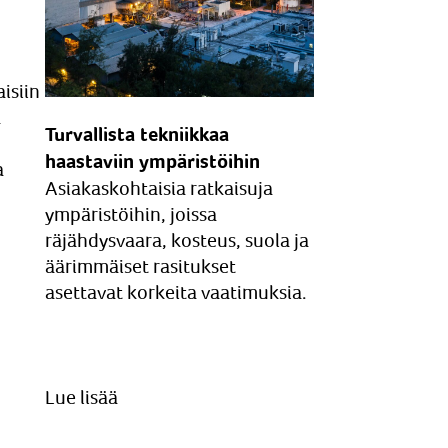
isiin
a
Turvallista tekniikkaa
haastaviin ympäristöihin
a
Asiakaskohtaisia ratkaisuja
ympäristöihin, joissa
räjähdysvaara, kosteus, suola ja
äärimmäiset rasitukset
asettavat korkeita vaatimuksia.
Lue lisää