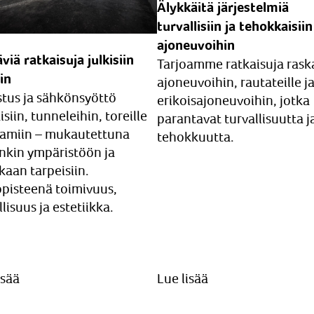
Älykkäitä järjestelmiä
turvallisiin ja tehokkaisiin
ajoneuvoihin
viä ratkaisuja julkisiin
Tarjoamme ratkaisuja raska
hin
ajoneuvoihin, rautateille j
stus ja sähkönsyöttö
erikoisajoneuvoihin, jotka
isiin, tunneleihin, toreille
parantavat turvallisuutta j
tamiin – mukautettuna
tehokkuutta.
nkin ympäristöön ja
kaan tarpeisiin.
pisteenä toimivuus,
llisuus ja estetiikka.
isää
Lue lisää