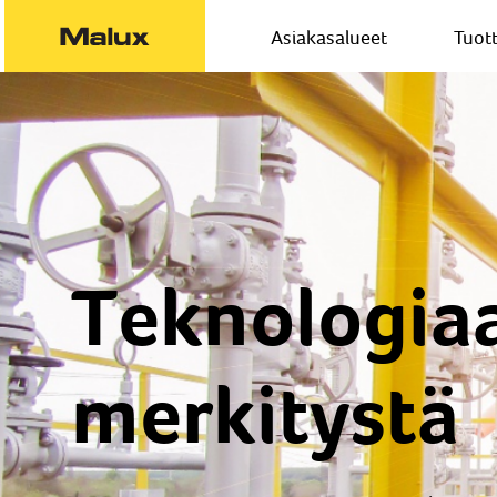
Asiakasalueet
Tuot
Teknologiaa
merkitystä