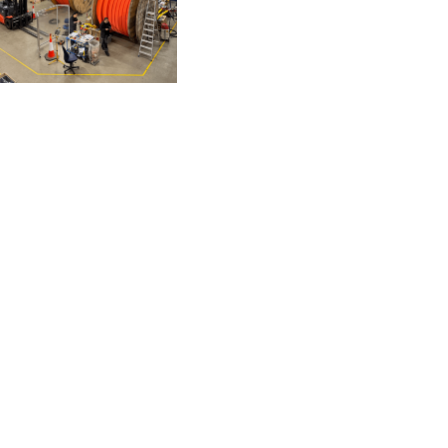
ehdistötiedote
alux ostaa
ransmark
ubsean
ämä yritysosto
ahvistaa Maluxin
ykyä toimittaa
siakaskohtaisesti
äätälöityjä ratkaisuja
apeilla liiketoiminta-
lueilla