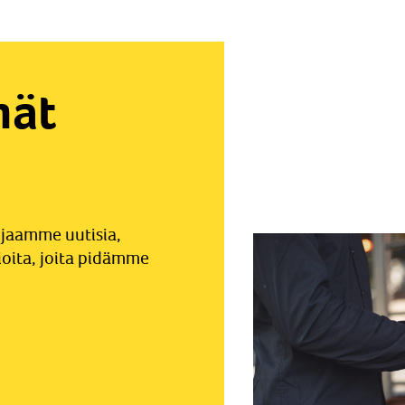
mät
jaamme uutisia,
ioita, joita pidämme