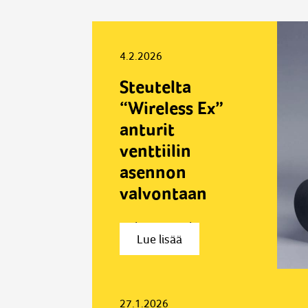
4.2.2026
Steutelta
“Wireless Ex”
anturit
venttiilin
asennon
valvontaan
Kokonaisratkaisu
Lue lisää
valaistuksen
parantamiseksi sekä
maalauskammioissa
että tarkastushallissa
27.1.2026