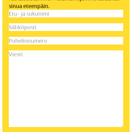
sinua eteenpäin.
Etu-
ja
Sähköposti
(Pakollinen)
sukunimi
(Pakollinen)
Puhelinnumero
Viesti
(Pakollinen)