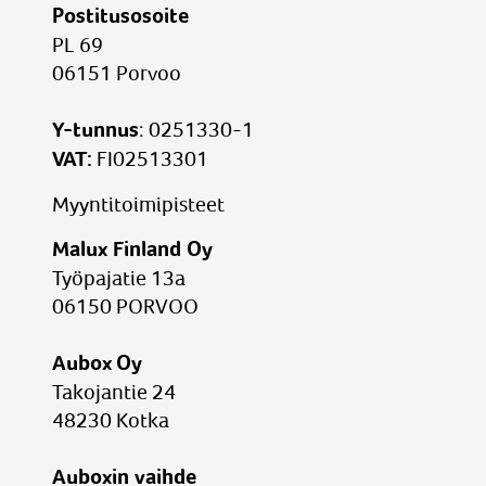
Postitusosoite
PL 69
06151 Porvoo
Y-tunnus
: 0251330-1
VAT:
FI02513301
Myyntitoimi
pisteet
Malux Finland Oy
Työpajatie 13a
06150 PORVOO
Aubox Oy
Takojantie 24
48230 Kotka
Auboxin vaihde