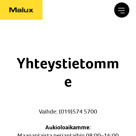
Yhteystietomm
e
Vaihde: (019)574 5700
Aukioloaikamme:
Maanantaista perjantaihin 08:00–16:00