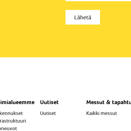
oimialueemme
Uutiset
Messut & tapaht
kennukset
Uutiset
Kaikki messut
frastruktuuri
oneuvot