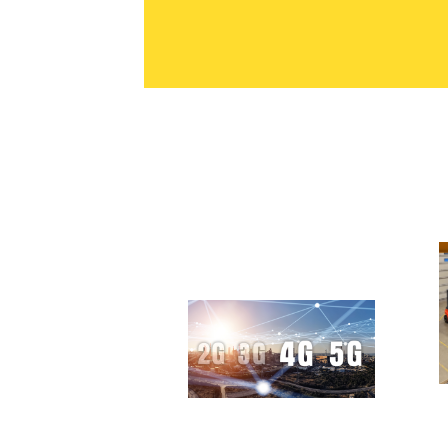
L
Yleinen
2G- ja 3G-