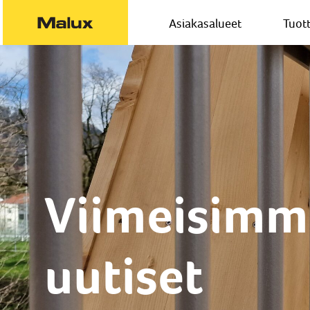
Asiakasalueet
Tuot
Viimeisimm
uutiset