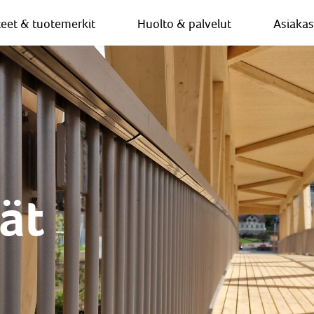
teet & tuotemerkit
Huolto & palvelut
Asiaka
ät