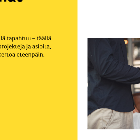
llä tapahtuu – täällä
rojekteja ja asioita,
ertoa eteenpäin.
Luokittelematon