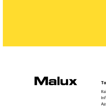
T
Ra
In
Aj