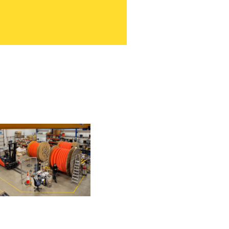
Maluxilla aloit
Aloittaa tehtäväss
ehdistötiedote
Malux ostaa