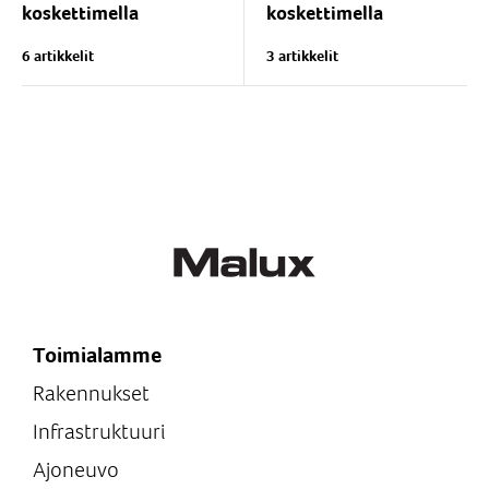
koskettimella
koskettimella
Koteloitu Hätä-seispainike.
Koteloitu Hätä-seispainike.
6 artikkelit
3 artikkelit
Vakiona 1kpl M25(8-
Vakiona 1kpl M25(8-
17,5mm) läpivientiholkki.
17,5mm) läpivientiholkki.
Vaihtoehdot 1NO+1NC,
Vaihtoehtoina esim.
2NO tai 2NC koskettimet....
2NO+2NC, 4NC, 3NC+1NO
koskettimet....
Toimialamme
Rakennukset
Infrastruktuuri
Ajoneuvo