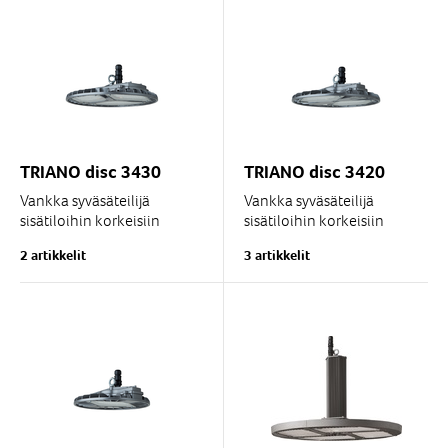
TRIANO disc 3430
TRIANO disc 3420
Vankka syväsäteilijä
Vankka syväsäteilijä
sisätiloihin korkeisiin
sisätiloihin korkeisiin
asennuskohteisiin, joissa
asennuskohteisiin, joissa
2 artikkelit
3 artikkelit
vaaditaan korkeaa
vaaditaan korkeaa
valaistustasoa, kuten...
valaistustasoa, kuten...