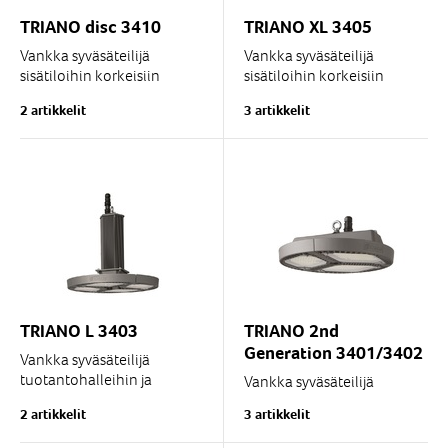
TRIANO disc 3410
TRIANO XL 3405
Vankka syväsäteilijä
Vankka syväsäteilijä
sisätiloihin korkeisiin
sisätiloihin korkeisiin
asennuskohteisiin, joissa
asennuskohteisiin, joissa
2 artikkelit
3 artikkelit
vaaditaan korkeaa
vaaditaan korkeaa
valaistustasoa, kuten...
valaistustasoa, kuten
telakoille,...
TRIANO L 3403
TRIANO 2nd
Generation 3401/3402
Vankka syväsäteilijä
tuotantohalleihin ja
Vankka syväsäteilijä
varastoihin,
tuotantohalleihin ja
2 artikkelit
3 artikkelit
huolto- ja
varastoihin,
kokoonpanotiloihin,
huolto- ja