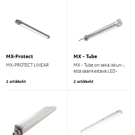
kylmävarastoihin,
kokoonpanotiloihin,
varastojen...
kylmävarastoihin,
varastojen...
MX-Protect
MX - Tube
MX-PROTECT LINEAR
MX - Tube on sekä iskun-,
että säänkestävä LED-
Lineaarivalaisin korkeaa
valaisin vaativiin
2 artikkelit
2 artikkelit
toimintakykyä vaativiin
olosuhteisiin. Korkean IP-
tiloihin asennettavaksi joko
luokituksensa johdosta...
sisälle tai suojattuun
ulkotilaan...