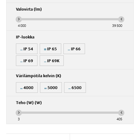
Valovirta (lm)
4 000
39 500
IP-luokka
IP 54
IP 65
IP 66
IP 69
IP 69K
Värilämpötila kelvin (K)
4000
5000
6500
Teho (W) (W)
3
405