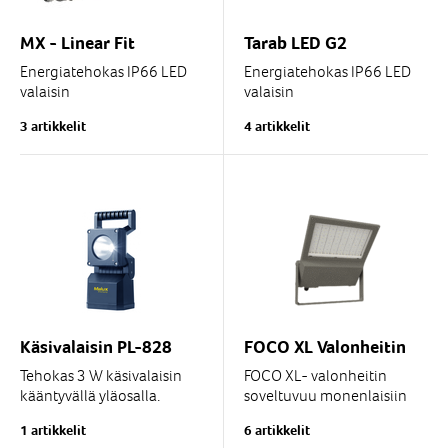
MX - Linear Fit
Tarab LED G2
Energiatehokas IP66 LED
Energiatehokas IP66 LED
valaisin
valaisin
3 artikkelit
4 artikkelit
- 4000K (3000K pyynnöstä)
4000K (3000K pyynnöstä)
IK08
- IK08
Saatavilla DALI, 1-10V...
- Saatavilla DALI, 1-10V
liitäntälaitteella
-...
Käsivalaisin PL-828
FOCO XL Valonheitin
Tehokas 3 W käsivalaisin
FOCO XL- valonheitin
kääntyvällä yläosalla.
soveltuvuu monenlaisiin
käyttökohteisiin
1 artikkelit
6 artikkelit
Sisältää latausaseman ja...
teollisuusympäristöissä,