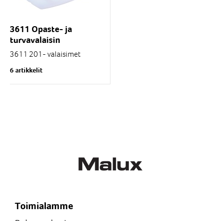
3611 Opaste- ja
turvavalaisin
3611 201- valaisimet
soveltuvat kosteisiin,
6 artikkelit
märkiin ja pölyisiin kaupan
ja teollisuuden tiloihin
turvavalaisimiksi sekä
valaisemaan...
Toimialamme