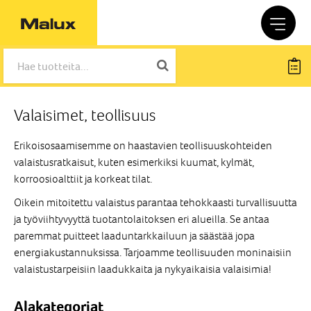
Valaisimet, teollisuus
Erikoisosaamisemme on haastavien teollisuuskohteiden
valaistusratkaisut, kuten esimerkiksi kuumat, kylmät,
korroosioalttiit ja korkeat tilat.
Oikein mitoitettu valaistus parantaa tehokkaasti turvallisuutta
ja työviihtyvyyttä tuotantolaitoksen eri alueilla. Se antaa
paremmat puitteet laaduntarkkailuun ja säästää jopa
energiakustannuksissa. Tarjoamme teollisuuden moninaisiin
valaistustarpeisiin laadukkaita ja nykyaikaisia valaisimia!
Alakategoriat