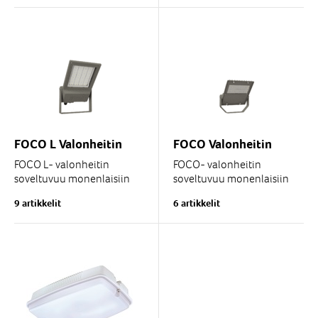
kuten varastoalueille,...
FOCO L Valonheitin
FOCO Valonheitin
FOCO L- valonheitin
FOCO- valonheitin
soveltuvuu monenlaisiin
soveltuvuu monenlaisiin
käyttökohteisiin
käyttökohteisiin
9 artikkelit
6 artikkelit
teollisuusympäristöissä,
teollisuusympäristöissä,
kuten varastoalueille,...
kuten varastoalueille,
terminaaleihin,...