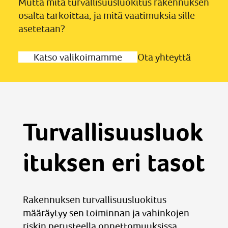
Mutta mitä turvallisuusluokitus rakennuksen
osalta tarkoittaa, ja mitä vaatimuksia sille
asetetaan?
Katso valikoimamme
Ota yhteyttä
Turvallisuusluok
ituksen eri tasot
Rakennuksen turvallisuusluokitus
määräytyy sen toiminnan ja vahinkojen
riskin perusteella onnettomuuksissa,