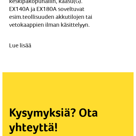
keskipakopuhallin, kaasu(G).
EX140A ja EX180A soveltuvat
esim.teollisuuden akkutilojen tai
vetokaappien ilman käsittelyyn.
Lue lisää
Kysymyksiä? Ota
yhteyttä!