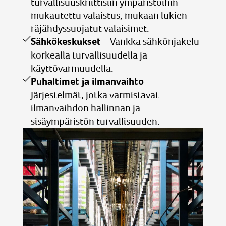
turvallisuuskriittisiin ympäristöihin
mukautettu valaistus, mukaan lukien
räjähdyssuojatut valaisimet.
Sähkökeskukset
– Vankka sähkönjakelu
korkealla turvallisuudella ja
käyttövarmuudella.
Puhaltimet ja ilmanvaihto
–
Järjestelmät, jotka varmistavat
ilmanvaihdon hallinnan ja
sisäympäristön turvallisuuden.