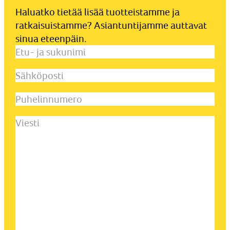
Haluatko tietää lisää tuotteistamme ja
ratkaisuistamme? Asiantuntijamme auttavat
sinua eteenpäin.
Etu-
ja
Sähköposti
(Pakollinen)
sukunimi
(Pakollinen)
Puhelinnumero
Viesti
(Pakollinen)