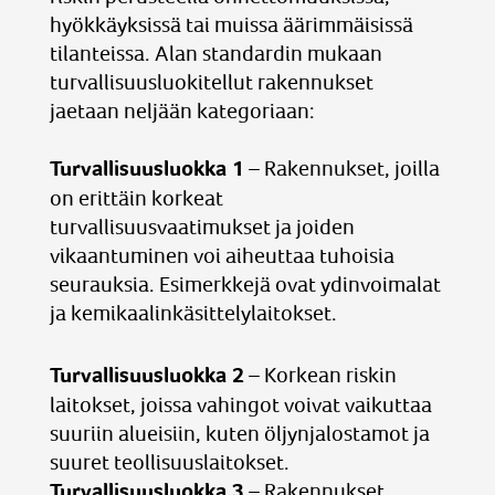
hyökkäyksissä tai muissa äärimmäisissä
tilanteissa. Alan standardin mukaan
turvallisuusluokitellut rakennukset
jaetaan neljään kategoriaan:
Turvallisuusluokka 1
– Rakennukset, joilla
on erittäin korkeat
turvallisuusvaatimukset ja joiden
vikaantuminen voi aiheuttaa tuhoisia
seurauksia. Esimerkkejä ovat ydinvoimalat
ja kemikaalinkäsittelylaitokset.
Turvallisuusluokka 2
– Korkean riskin
laitokset, joissa vahingot voivat vaikuttaa
suuriin alueisiin, kuten öljynjalostamot ja
suuret teollisuuslaitokset.
Turvallisuusluokka 3
– Rakennukset,