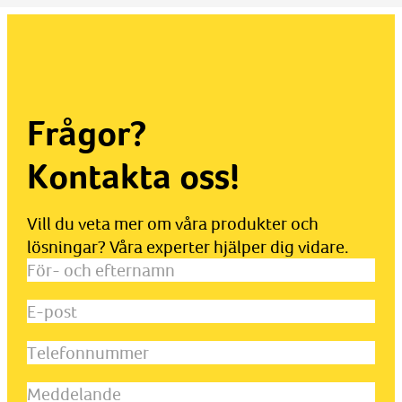
Frågor?
Kontakta oss!
Vill du veta mer om våra produkter och
lösningar? Våra experter hjälper dig vidare.
För-
och
E-
efternamn
(Obligatoriskt)
post
(Obligatoriskt)
Telefonnummer
Meddelande
(Obligatoriskt)