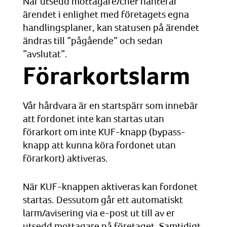
När utsedd mottagare/chef hanterar
ärendet i enlighet med företagets egna
handlingsplaner, kan statusen på ärendet
ändras till ”pågående” och sedan
”avslutat”.
Förarkortslarm
Vår hårdvara är en startspärr som innebär
att fordonet inte kan startas utan
förarkort om inte KUF-knapp (bypass-
knapp att kunna köra fordonet utan
förarkort) aktiveras.
När KUF-knappen aktiveras kan fordonet
startas. Dessutom går ett automatiskt
larm/avisering via e-post ut till av er
utsedd mottagare på företaget. Samtidigt