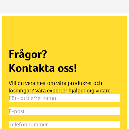
Frågor?
Kontakta oss!
Vill du veta mer om våra produkter och
lösningar? Våra experter hjälper dig vidare.
För-
och
E-
efternamn
(Obligatoriskt)
post
(Obligatoriskt)
Telefonnummer