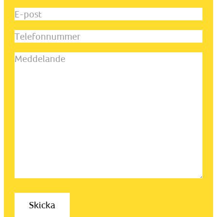
och
E-
efternamn
(Obligatoriskt)
post
(Obligatoriskt)
Telefonnummer
Meddelande
(Obligatoriskt)