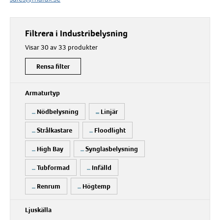
Filtrera i Industribelysning
Visar 30 av 33 produkter
Rensa filter
Armaturtyp
Nödbelysning
Linjär
Strålkastare
Floodlight
High Bay
Synglasbelysning
Tubformad
Infälld
Renrum
Högtemp
Ljuskälla