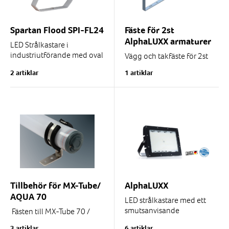
Spartan Flood SPI-FL24
Fäste för 2st
AlphaLUXX armaturer
LED Strålkastare i
industriutförande med oval
Vägg och takfäste för 2st
eller rund ljusbild med olika
AlphaLUXX (modell 80, 100
2 artiklar
1 artiklar
ljusvinklar 10°...120°. Med
samt 120) i rostfritt stål.
eller utan...
Tillbehör för MX-Tube/
AlphaLUXX
AQUA 70
LED strålkastare med ett
smutsanvisande
Fästen till MX-Tube 70 /
teflonbehandlat
AQUA 70
3 artiklar
6 artiklar