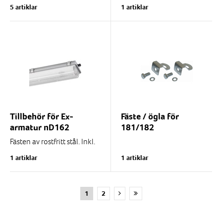
Tubformad LED armatur i
5 artiklar
1 artiklar
industriutförande (ej Ex) för
fast montage.
Tillverkad av polykarbonat
Finns i olika storlekar från
600...
Tillbehör för Ex-
Fäste / ögla för
armatur nD162
181/182
Fästen av rostfritt stål. Inkl.
2xM5 bultar.
1 artiklar
1 artiklar
Kupor makrolon
Drosslar
1
2