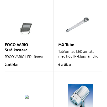
FOCO VARIO
MX Tube
Strålkastare
Tubformad LED armatur
med hög IP-klass lämplig
FOCO VARIO LED- finns i
för tex. tunnlar, tvätthallar
två olika varianter där man
2 artiklar
6 artiklar
och badanläggningar.
lätt reglerar effekt och
ljusflöde själv på...
Finns i...