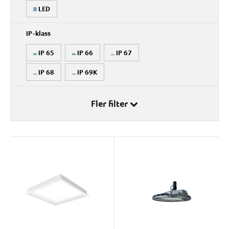
LED
IP-klass
IP 65
IP 66
IP 67
IP 68
IP 69K
Lumen
Fler filter
1390 - 13112
13113 - 24835
24836 - 36558
36559 - 48281
Färgtemperatur (K)
48282 - 60000
3000
4000
5000
5700
6000
Tillåten omgivningstemp.
-50°C
-40°C
-30°C
-25°C
-20°C
+40°C
D-märkt