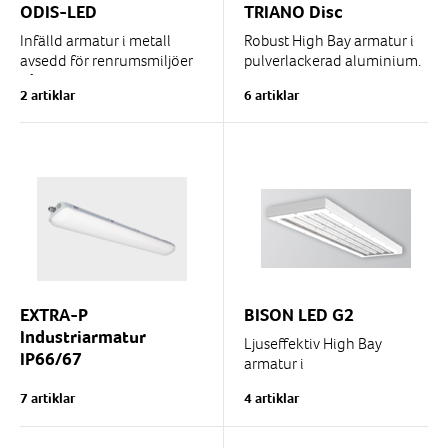
ODIS-LED
TRIANO Disc
+45°C
+50°C
+55°C
Nej
Ja
Infälld armatur i metall
Robust High Bay armatur i
avsedd för renrumsmiljöer
pulverlackerad aluminium.
+60°C
+65°C
+70°C
på sjukhus (operationssalar,
Utmäkt värmehantering via
Tillbehör
2 artiklar
6 artiklar
intensivvårdsavdelningar,...
kylflänsar.
Fäste
Infällnadsram
1-3 LED moduler beroende
på...
EXTRA-P
BISON LED G2
Industriarmatur
Ljuseffektiv High Bay
IP66/67
armatur i
industriutförande.
LED armatur
7 artiklar
4 artiklar
industriutförande IP66/67
Hög IP-klass och DALI
styrning. För pendlat
Exempel på lämpliga