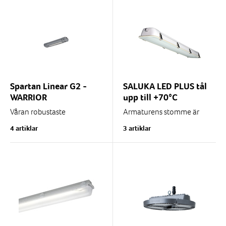
montage alt. direktmontge
användningsområden
med...
parkeringsgarage,
lagerlokaler,...
Spartan Linear G2 -
SALUKA LED PLUS tål
WARRIOR
upp till +70°C
Våran robustaste
Armaturens stomme är
industriarmatur för tufft
gjord i vitlackerad stålplåt
4 artiklar
3 artiklar
kllimat. Tål ner till -40°C
med härdat frontglas som
och upp till +60°C.
är matt frostat.
Stomme i maringraderad...
Kan monteras dikt tak,...