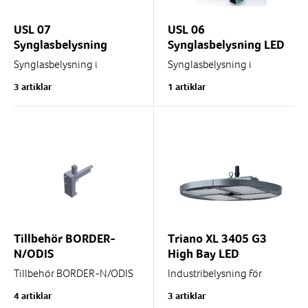
USL 07
USL 06
Synglasbelysning
Synglasbelysning LED
Synglasbelysning i
Synglasbelysning i
aluminium med LED
aluminium. Diameter 100
3 artiklar
1 artiklar
ljuskälla. Diameter 120 mm.
mm.
LED
LED ljuskälla
IP65
IP65
med eller utan tryckknapp
Fäste beställes separat
Med inbyggd timer på...
Tillbehör BORDER-
Triano XL 3405 G3
N/ODIS
High Bay LED
Tillbehör BORDER-N/ODIS
Industribelysning för
inomhusbruk och höga
4 artiklar
3 artiklar
höjder, tex. i hangarer,