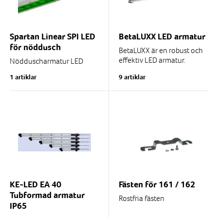
Spartan Linear SPI LED
BetaLUXX LED armatur
för nöddusch
BetaLUXX är en robust och
effektiv LED armatur.
Nödduscharmatur LED
Lämplig för t.ex. garage,
med grönt ljus.
1 artiklar
9 artiklar
driftrum, tunnlar,
Industriutförande (ej Ex).
servicerum, hallar,
korridorer, publika...
Nödljusdrift upp till 3
timmar.
Tillåten...
KE-LED EA 40
Fästen för 161 / 162
Tubformad armatur
Rostfria fästen
IP65