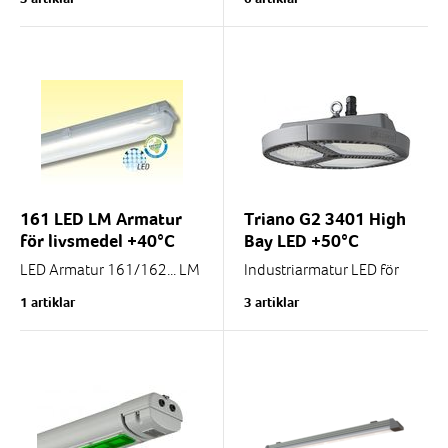
armaturhus som tål
aggressiva miljöer. Lämplig
Rostfritt eller plast
för...
161 LED LM Armatur
Triano G2 3401 High
för livsmedel +40°C
Bay LED +50°C
LED Armatur 161/162... LM
Industriarmatur LED för
för livsmedelsindustri.
produktionsytor, lager och
1 artiklar
3 artiklar
Specielt förlokaler där
verkstäder. Tillåten
livsmedel bereds eller
omgivningstemperatur
förpackas och som faller
-20...+50°C
in...
20.000 lumen, 123...