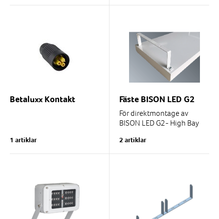
verkstäder och höglager.
Tillåten...
Betaluxx Kontakt
Fäste BISON LED G2
För direktmontage av
BISON LED G2- High Bay
armatur.
1 artiklar
2 artiklar