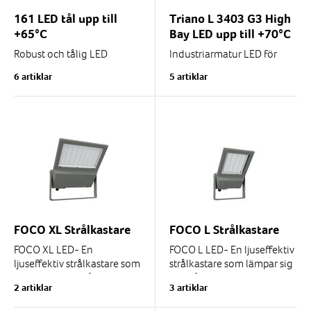
161 LED tål upp till
Triano L 3403 G3 High
+65°C
Bay LED upp till +70°C
Robust och tålig LED
Industriarmatur LED för
armatur i industriutförande
produktionsytor, lager och
6 artiklar
5 artiklar
med bred tillåten
verkstäder. Tillåten
omgivningstemperatur från
omgivningstemperatur
-40°C till +65°C...
-20...+70°C beroende på...
FOCO XL Strålkastare
FOCO L Strålkastare
FOCO XL LED- En
FOCO L LED- En ljuseffektiv
ljuseffektiv strålkastare som
strålkastare som lämpar sig
lämpar sig för många
för många applikationer.
2 artiklar
3 artiklar
applikationer.