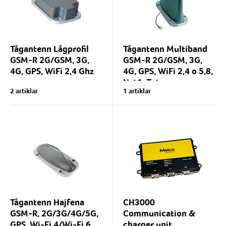
Tågantenn Lågprofil
Tågantenn Multiband
GSM-R 2G/GSM, 3G,
GSM-R 2G/GSM, 3G,
4G, GPS, WiFi 2,4 Ghz
4G, GPS, WiFi 2,4 o 5,8,
Net1, Tetra
Tågantenn GSM-R lågprofil.
2 artiklar
1 artiklar
Denna antenn passar direkt
Multibands tågantenn för
på sk. Kathrein fäste, vilket
tåginstallationer. Denna
gör den enkel att
tåganten klarar TETRA,
installera....
Net1, GSM-R, 3G/4G,
WLAN, N/m kontakt. GPS,
TNC/m...
Tågantenn Hajfena
CH3000
GSM-R, 2G/3G/4G/5G,
Communication &
GPS, Wi-Fi 4/Wi-Fi 6
charger unit