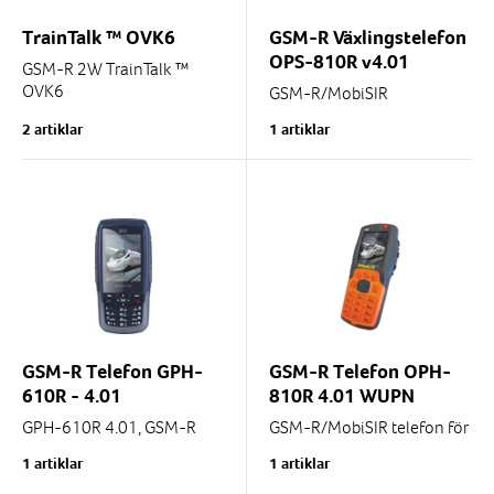
TrainTalk ™ OVK6
GSM-R Växlingstelefon
OPS-810R v4.01
GSM-R 2W TrainTalk ™
OVK6
GSM-R/MobiSIR
The new updated OVK
"shunting"telefon för
2 artiklar
1 artiklar
model
banarbete och tuffa miljöer.
A complete unit that easily
Extremt tålig mot stötar, fall
and quickly replaces Sagem
och vibrationer
OVK3 and Malux OVK4 and
OVK5...
Uppfyller...
GSM-R Telefon GPH-
GSM-R Telefon OPH-
610R - 4.01
810R 4.01 WUPN
GPH-610R 4.01, GSM-R
GSM-R/MobiSIR telefon för
MobiSir-telefon lämpad för
banarbete och tuffa miljöer.
1 artiklar
1 artiklar
ombordanställda och
Extremt tålig mot stötar, fall
lättare användning, ej att
och vibrationer