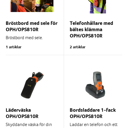
Uppfyller...
Bröstbord med sele för
Telefonhållare med
OPH/OPS810R
bältes klämma
OPH/OPS810R
Bröstbord med sele.
Utfällbar hållare för telefon
Bältes klämma roterbar 360
1 artiklar
2 artiklar
med låsning i både utfällt
grader
och infällt läge....
Levereras med låsbart fäste
för ladd- eller
högtalarmikrofonkabel.
Finns...
Läderväska
Bordsladdare 1-fack
OPH/OPS810R
OPH/OPS810R
Skyddande väska för din
Laddar en telefon och ett