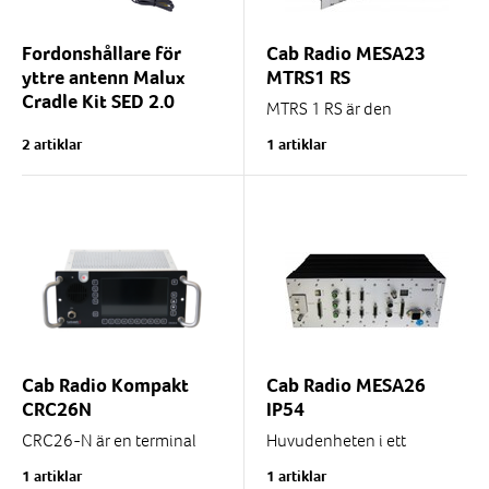
Fordonshållare för
Cab Radio MESA23
yttre antenn Malux
MTRS1 RS
Cradle Kit SED 2.0
MTRS 1 RS är den
rackmonterade
Specialutvecklad hållare för
2 artiklar
1 artiklar
huvudenheten ett MESA23
GSM-R telefon SED
system.
OPH/OPS-810R med
induktiv överföring av
Den uppfyller de europeiska
antennsignal som gör det...
kraven för användning i...
Cab Radio Kompakt
Cab Radio MESA26
CRC26N
IP54
CRC26-N är en terminal
Huvudenheten i ett
enhet i syfte att både
MESA26 system.
1 artiklar
1 artiklar
användas som tågradio,