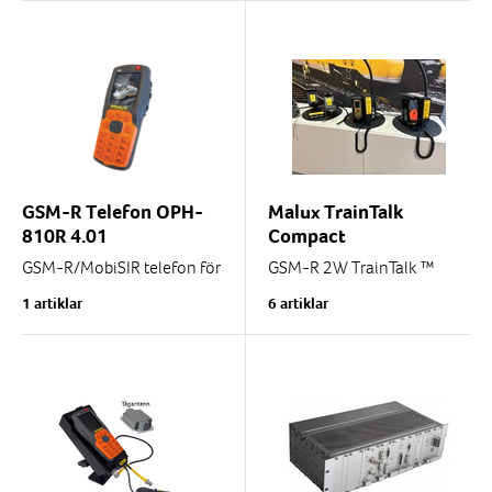
rekommendera för...
Telefon för...
GSM-R Telefon OPH-
Malux TrainTalk
810R 4.01
Compact
GSM-R/MobiSIR telefon för
GSM-R 2W TrainTalk ™
banarbete och tuffa miljöer.
Compact
1 artiklar
6 artiklar
Extremt tålig mot stötar, fall
The most compact TrainTalk
och vibrationer
model.
Uppfyller normen...
A Compact design that can
be installed in different
places in the driver's...