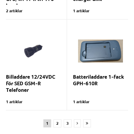
banden.
The Malux Train Talk
2 artiklar
1 artiklar
CH3000 is designed to be
Frekvensområde: 698-806,
used as a RS 422
806-960, 1710-2170,
communication and
2400-2700, 2700-3300,
continuous charging
3300-4900, 4900-6425
device. It is
MHz.
designed for Malux...
Tågantenn för GSM 900,
GSM...
Billaddare 12/24VDC
Batteriladdare 1-fack
för SED GSM-R
GPH-610R
Telefoner
Billaddare USB för SED
1 artiklar
1 artiklar
GSM-R telefoner:
GPH610/650R
1
2
3
OPH/OPS-810R