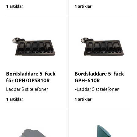
OPH/OPS810R telefon,
löst batteri på samma gång.
1 artiklar
1 artiklar
med bältesfäste på
Magnetisk bottenplatta =
baksidan och rem på
glider ej på metallunderlag.
ovansidan så att...
230VAC
Bordsladdare 5-fack
Bordsladdare 5-fack
för OPH/OPS810R
GPH-610R
Laddar 5 st telefoner
-Laddar 5 st telefoner
samtidigt.
samtidigt
1 artiklar
1 artiklar
Laddar 5 st lösa batterier
samtidigt.
-Laddar 5 st lösa batterier
230VAC.
samtidigt
-230VAC anslutning