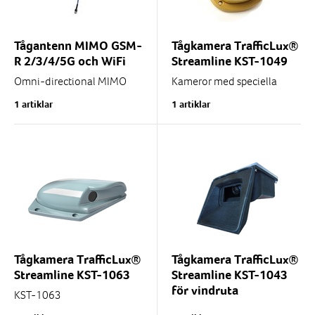
Tågantenn MIMO GSM-
Tågkamera TrafficLux®
R 2/3/4/5G och WiFi
Streamline KST-1049
Omni-directional MIMO
Kameror med speciella
bredbandsantenn på taket
kamerahus för att klara av
1 artiklar
1 artiklar
för alla typer av tåg.
att monteras på utsidan av
Designad för att möta de
tåg och järnvägsfordon. Går
speciella kraven för...
att...
Tågkamera TrafficLux®
Tågkamera TrafficLux®
Streamline KST-1063
Streamline KST-1043
för vindruta
KST-1063
Aerodynamisk utformning
KST-1043