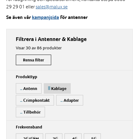
29 29 01 eller
sales@malux.se
Se även vår
kampanjsida
för antenner
Filtrera i Antenner & Kablage
Visar 30 av 86 produkter
Rensa filter
Produkttyp
Antenn
Kablage
Crimpkontakt
Adapter
Tillbehör
Frekvensband
2G/GSM
3G
4G
5G