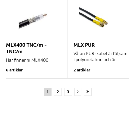
MLX400 TNC/m -
MLX PUR
TNC/m
Våran PUR-kabel är följsam
i polyuretahne och är
Här finner ni MLX400
oljeresistent.
TNC/- TNC/m i flera olika
6 artiklar
2 artiklar
längder.
Passar installation i
smutsiga miljöer som tex...
Används ofta till våra
GPS/GNSS repeaters.
1
2
3
Samma kabeltyp som tex...