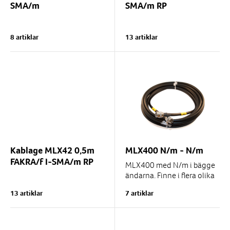
SMA/m
SMA/m RP
8 artiklar
13 artiklar
Kablage MLX42 0,5m
MLX400 N/m - N/m
FAKRA/f I-SMA/m RP
MLX400 med N/m i bägge
ändarna. Finne i flera olika
längder.
13 artiklar
7 artiklar
Används där förlusten skall
vara så lite som...