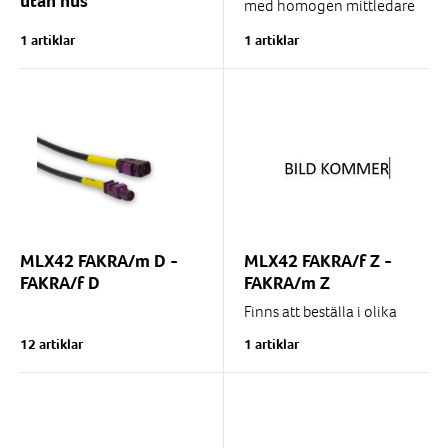
utan hus
med homogen mittledare
och folie som ger lägre
1 artiklar
1 artiklar
dämpning än
RG174/RG316.
MLX42 FAKRA/m D -
MLX42 FAKRA/f Z -
FAKRA/f D
FAKRA/m Z
Finns att beställa i olika
längder, kontakta oss för
12 artiklar
1 artiklar
mer info