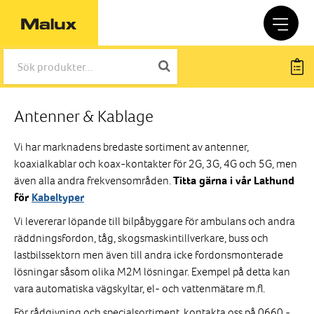
Antenner & Kablage
Vi har marknadens bredaste sortiment av antenner,
koaxialkablar och koax-kontakter för 2G, 3G, 4G och 5G, men
även alla andra frekvensområden.
Titta gärna i vår Lathund
för
Kabeltyper
Vi levererar löpande till bilpåbyggare för ambulans och andra
räddningsfordon, tåg, skogsmaskintillverkare, buss och
lastbilssektorn men även till andra icke fordonsmonterade
lösningar såsom olika M2M lösningar. Exempel på detta kan
vara automatiska vägskyltar, el- och vattenmätare m.fl.
För rådgivning och specialsortiment, kontakta oss på 0660 -