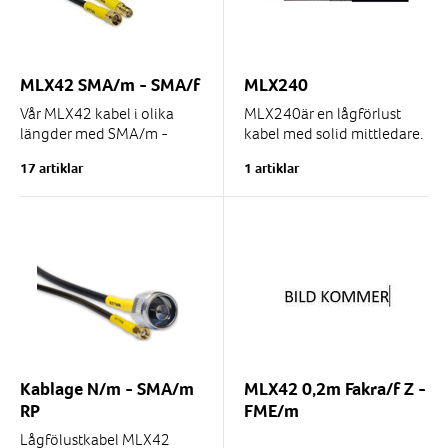
TNC/f
TNC/m
TNC/m RP
TS/9
UHF/f
UHF/m
M6 Invändig
FAKRA/m D x2
MLX42 SMA/m - SMA/f
MLX240
Vår MLX42 kabel i olika
MLX240är en lågförlust
FAKRA/m I x2
SMA/m x2
längder med SMA/m -
kabel med solid mittledare.
SMA/f.
Passar för applikationer där
SMA/f x2
N/f chassi
17 artiklar
1 artiklar
Kabeln är av typ lowloss och
kravet på dämpning skall
passar ypperligt till 4G eller
vara...
SMA/f chassi
SMA/f RP chassi
WiFi applikationer....
TNC/m vinkel
TNC/f chassi
N/m vinkel
FAKRA/f D x2
FAKRA/f C x2
FAKRA/f I x2
MCX/m Vinkel
7-16/f
C/m
Kablage N/m - SMA/m
MLX42 0,2m Fakra/f Z -
RP
FME/m
Lågfölustkabel MLX42