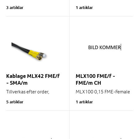
Kablage för WiFi enheter.
3 artiklar
1 artiklar
Andra längder går att ta
fram på begäran.
Kablage MLX42 FME/f
MLX100 FME/f -
- SMA/m
FME/m CH
Tillverkas efter order,
MLX100 0,15 FME-Female
normal leveranstid 2-4
to FME-Male Chassi
5 artiklar
1 artiklar
dagar.