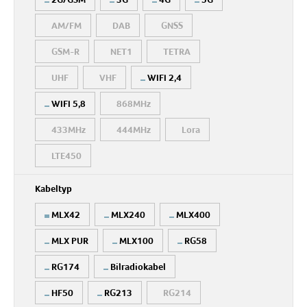
AM/FM
DAB
GNSS
GSM-R
NET1
TETRA
UHF
VHF
WIFI 2,4
WIFI 5,8
868MHz
433MHz
444MHz
Lora
LTE450
Kabeltyp
MLX42
MLX240
MLX400
MLX PUR
MLX100
RG58
RG174
Bilradiokabel
HF50
RG213
RG214