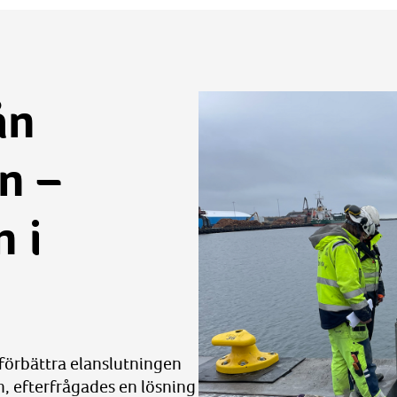
ån
n –
 i
förbättra elanslutningen
en, efterfrågades en lösning