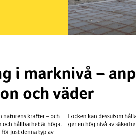
ng i marknivå – an
don och väder
h naturens krafter – och
Locken kan dessutom hållas
 och hållbarhet är höga.
ger en hög nivå av säkerhe
 för just denna typ av