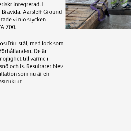
tiskt integrerad. I
Bravida, Aarsleff Ground
rade vi nio stycken
ZA 700.
ostfritt stål, med lock som
rförhållanden. De är
öjlighet till värme i
 snö och is. Resultatet blev
allation som nu är en
astruktur.