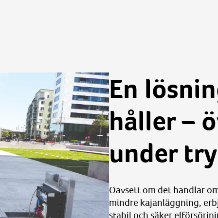
En lösni
håller – 
under tr
Oavsett om det handlar om
mindre kajanläggning, erb
stabil och säker elförsörj