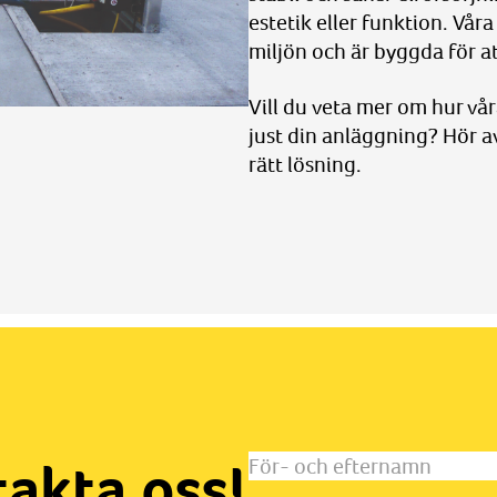
estetik eller funktion. Våra
miljön och är byggda för at
Vill du veta mer om hur vå
just din anläggning? Hör av d
rätt lösning.
akta oss!
För-
och