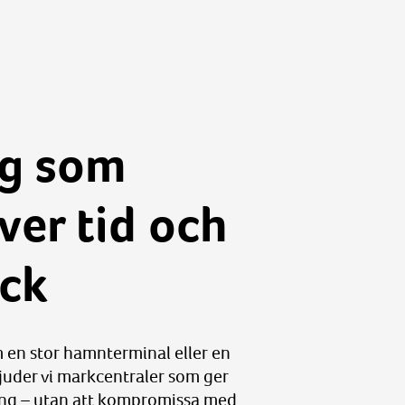
ng som
över tid och
yck
 en stor hamnterminal eller en
juder vi markcentraler som ger
ning – utan att kompromissa med