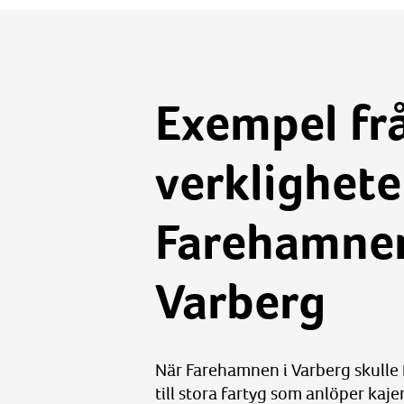
Exempel fr
verklighete
Farehamnen
Varberg
När Farehamnen i Varberg skulle 
till stora fartyg som anlöper kaj