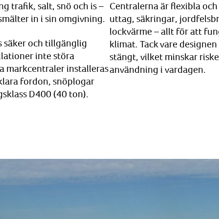
 trafik, salt, snö och is –
Centralerna är flexibla oc
smälter in i sin omgivning.
uttag, säkringar, jordfels
lockvärme – allt för att fu
s säker och tillgänglig
klimat. Tack vare designe
llationer inte störa
stängt, vilket minskar risk
ra markcentraler installeras
användning i vardagen.
 klara fordon, snöplogar
gsklass D400 (40 ton).