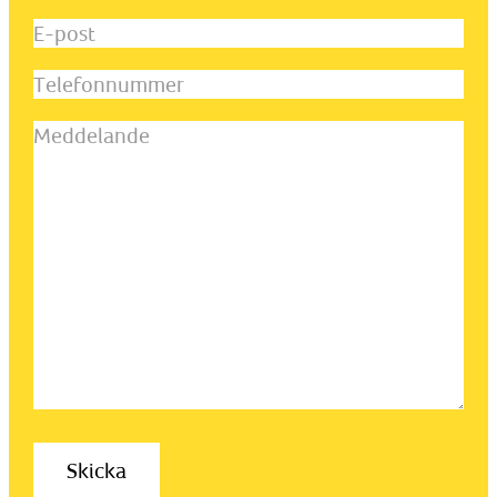
och
E-
efternamn
(Obligatoriskt)
post
(Obligatoriskt)
Telefonnummer
Meddelande
(Obligatoriskt)