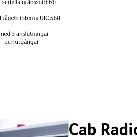
seriella gränssnitt för
l tågets interna UIC 568
med 3 anslutningar
n- och utgångar
Cab Rad