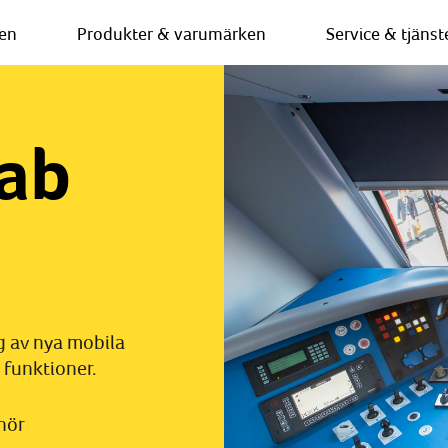
en
Produkter & varumärken
Service & tjänst
ab
g av nya mobila
 funktioner.
hör