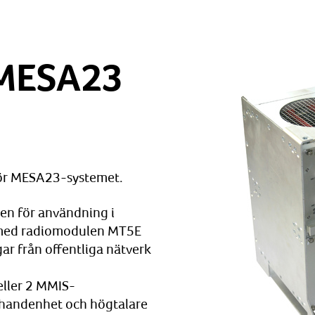
 MESA23
för MESA23-systemet.
en för användning i
 med radiomodulen MT5E
ar från offentliga nätverk
eller 2 MMIS-
 handenhet och högtalare