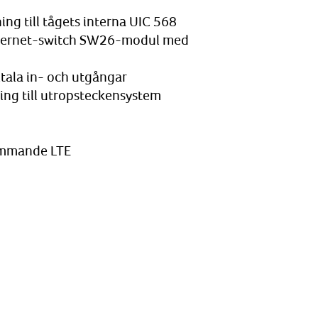
ng till tågets interna UIC 568
thernet-switch SW26-modul med
ala in- och utgångar
ing till utropsteckensystem
ommande LTE