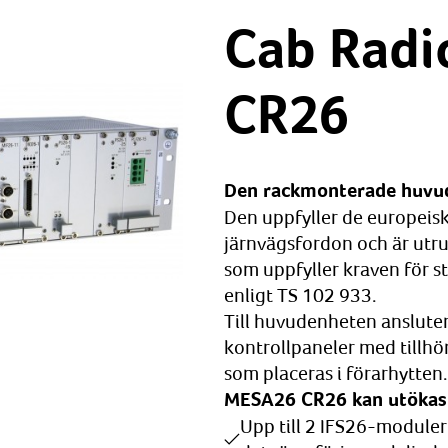
Cab Rad
CR26
Den rackmonterade huvu
Den uppfyller de europeisk
järnvägsfordon och är ut
som uppfyller kraven för s
enligt TS 102 933.
Till huvudenheten ansluter
kontrollpaneler med tillh
som placeras i förarhytten.
MESA26 CR26 kan utökas m
Upp till 2 IFS26-moduler 