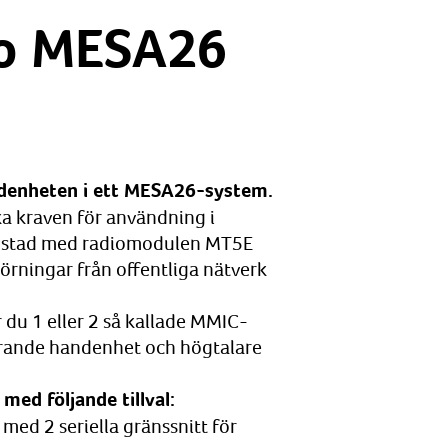
io MESA26
denheten i ett MESA26-system.
a kraven för användning i
rustad med radiomodulen MT5E
törningar från offentliga nätverk
 du 1 eller 2 så kallade MMIC-
örande handenhet och högtalare
ed följande tillval:
med 2 seriella gränssnitt för