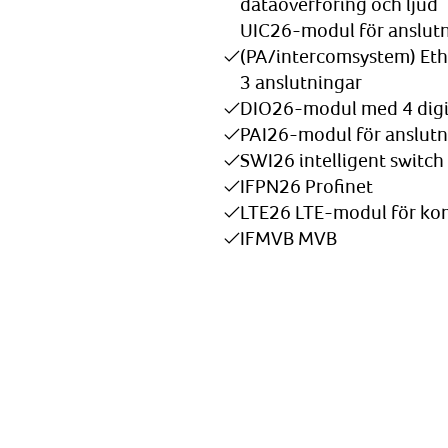
dataöverföring och ljud
UIC26-modul för anslutni
(PA/intercomsystem) E
3 anslutningar
DIO26-modul med 4 digit
PAI26-modul för anslutn
SWI26 intelligent switch
IFPN26 Profinet
LTE26 LTE-modul för k
IFMVB MVB