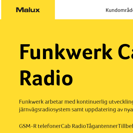
Kundområd
Funkwerk C
Radio
Funkwerk arbetar med kontinuerlig utvecklin
järnvägsradiosystem samt uppdatering av nya
GSM-R telefoner
Cab Radio
Tågantenner
Tillbe