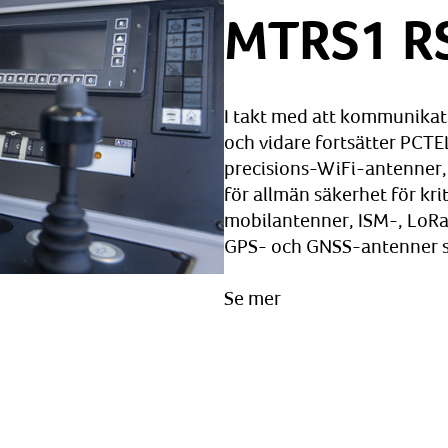
MTRS1 R
I takt med att kommunikat
och vidare fortsätter PCTE
precisions-WiFi-antenner,
för allmän säkerhet för kr
mobilantenner, ISM-, Lo
GPS- och GNSS-antenner s
Se mer