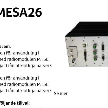
 MESA26
stem.
en för användning i
 med radiomodulen MT5E
ar från offentliga nätverk
en för användning i
 med radiomodulen MT5E
ar från offentliga nätverk
Se mer
jande tillval: