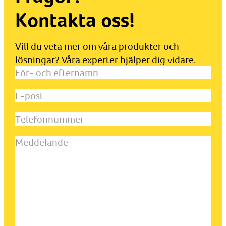
Kontakta oss!
Vill du veta mer om våra produkter och
lösningar? Våra experter hjälper dig vidare.
För-
och
E-
efternamn
(Obligatoriskt)
post
(Obligatoriskt)
Telefonnummer
Meddelande
(Obligatoriskt)