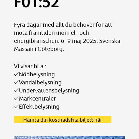
F01:52
Fyra dagar med allt du behöver för att
möta framtiden inom el- och
energibranschen. 6–9 maj 2025, Svenska
Mässan i Göteborg.
Vi visar bl.a.:
Nödbelysning
Vandalbelysning
Undervattensbelysning
Markcentraler
Effektbelysning
Hämta din kostnadsfria biljett här