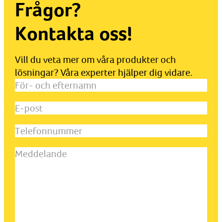
Frågor?
Kontakta oss!
Vill du veta mer om våra produkter och
lösningar? Våra experter hjälper dig vidare.
För-
och
E-
efternamn
(Obligatoriskt)
post
(Obligatoriskt)
Telefonnummer
Meddelande
(Obligatoriskt)