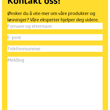
Kontakt oss!
Ønsker du å vite mer om våre produkter og
løsninger? Våre eksperter hjelper deg videre.
Fornavn
og
E-
etternavn
(Påkrevd)
post
(Påkrevd)
Telefonnummer
Melding
(Påkrevd)