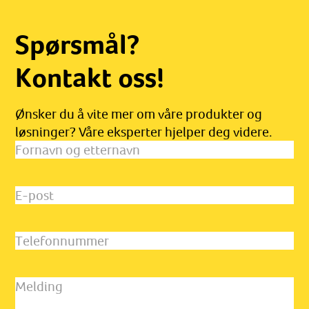
Spørsmål?
Kontakt oss!
Ønsker du å vite mer om våre produkter og
løsninger? Våre eksperter hjelper deg videre.
Fornavn
og
etternavn
(Påkrevd)
E-
post
(Påkrevd)
Telefonnummer
Melding
(Påkrevd)