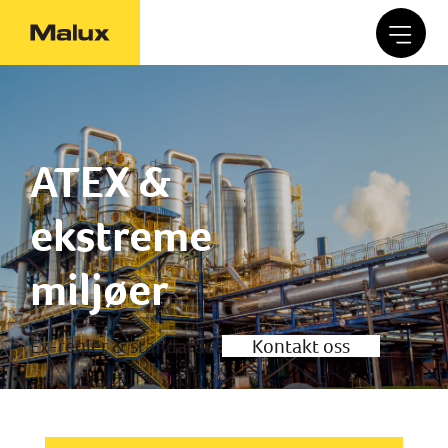
ATEX &
ekstreme
miljøer
Ex-regler & standarder
Kontakt oss