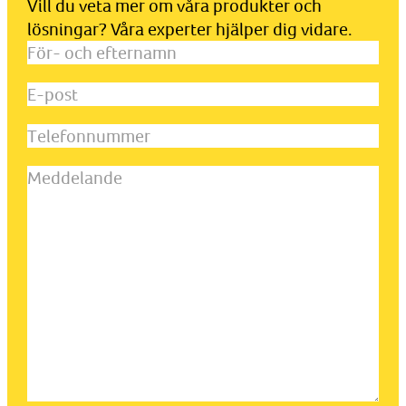
Vill du veta mer om våra produkter och
lösningar? Våra experter hjälper dig vidare.
För-
och
E-
efternamn
(Obligatoriskt)
post
(Obligatoriskt)
Telefonnummer
Meddelande
(Obligatoriskt)