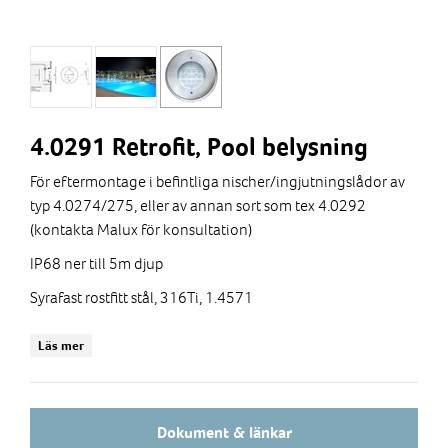
4.0291 Retrofit, Pool belysning
För eftermontage i befintliga nischer/ingjutningslådor av
typ 4.0274/275, eller av annan sort som tex 4.0292
(kontakta Malux för konsultation)
IP68 ner till 5m djup
Syrafast rostfitt stål, 316Ti, 1.4571
Multichip POW-LED, RGB-W, 12VDC
Läs mer
Temperaturkontrollerad för optimal livslängd.
Drivdonen finns med inbyggd styrning för färgväxling av
RGB-W armaturer
Dokument & länkar