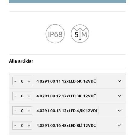
Alla artiklar
-
+
4.0291.00.11 12xLED 6K, 12VDC
-
+
4.0291.00.12 12xLED 3K, 12VDC
Art.nr
775863
-
+
4.0291.00.13 12xLED 4,5K 12VDC
Art.nr
775864
Armaturtyp
-
+
4.0291.00.16 48xLED Blå 12VDC
Art.nr
775865
Armaturtyp
Användningsområde