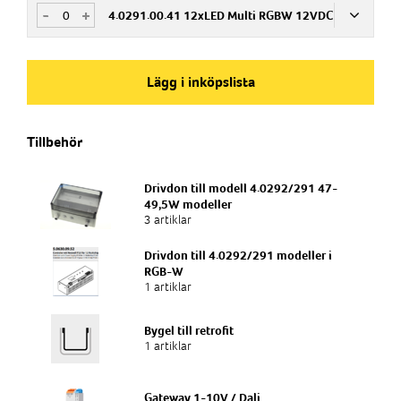
Bassäng
-
+
Eftermontage i befintliga nische
4.0291.00.41 12xLED Multi RGBW 12VDC
Art.nr
775866
Armaturtyp
Bassäng
Användningsområde
Art.nr
Ljuskälla
Eftermontage i befintliga nische
775867
LED
Lägg i inköpslista
Armaturtyp
Bassäng
Användningsområde
Eftermontage i befintliga nische
Ljuskälla
Armaturtyp
Ljusflöde
Tillbehör
Bassäng
6900lm
Användningsområde
Eftermontage i befintliga nische
Ljuskälla
Ljusflöde
Drivdon till modell 4.0292/291 47-
Användningsområde
Färgtemperatur
49,5W modeller
Eftermontage i befintliga nische
6000K
Ljuskälla
Ljusflöde
Färgtemperatur
3 artiklar
3000K
Drivdon till 4.0292/291 modeller i
Ljuskälla
Produktkategori
Ljusflöde
Färgtemperatur
RGB-W
Undervattensbelysning
4500K
Produktkategori
1 artiklar
Undervattensbelysning
Ljusflöde
Färgtemperatur
RGBK
Produktkategori
Bygel till retrofit
Undervattensbelysning
1 artiklar
Färgtemperatur
RGB-WK
Produktkategori
Undervattensbelysning
Gateway 1-10V / Dali