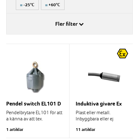
-25°C
+60°C
IP-klass
Fler filter
IP 66
Pendel switch EL101 D
Induktiva givare Ex
Pendelbrytare EL101 för att
Plast eller metall.
a känna av att tex.
Inbyggbara eller ej
transportband har kommit
inbyggbara.
1 artiklar
11 artiklar
ur sitt normala läge. När
Kopplas via barriär, se
pendel switchen vinklas...
tillbehör längre ned på