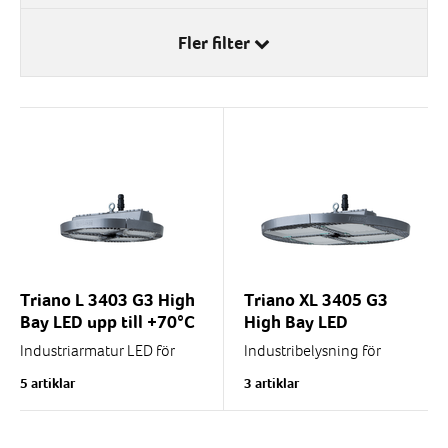
IP-klass
Fler filter
IP 65
Triano L 3403 G3 High
Triano XL 3405 G3
Bay LED upp till +70°C
High Bay LED
Industriarmatur LED för
Industribelysning för
produktionsytor, lager och
inomhusbruk och höga
5 artiklar
3 artiklar
verkstäder. Tillåten
höjder, tex. i hangarer,
omgivningstemperatur
verkstäder och höglager.
-20...+70°C beroende på...
Tillåten...