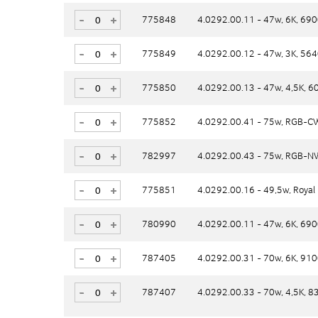
-
-
+
+
775848
775848
4.0292.00.11 - 47w, 6K, 69
4.0292.00.11 - 47w, 6K, 69
-
-
+
+
775849
775849
4.0292.00.12 - 47w, 3K, 56
4.0292.00.12 - 47w, 3K, 56
-
-
+
+
775850
775850
4.0292.00.13 - 47w, 4,5K, 
4.0292.00.13 - 47w, 4,5K, 
-
-
+
+
775852
775852
4.0292.00.41 - 75w, RGB-C
4.0292.00.41 - 75w, RGB-C
-
-
+
+
782997
782997
4.0292.00.43 - 75w, RGB-N
4.0292.00.43 - 75w, RGB-N
-
-
+
+
775851
775851
4.0292.00.16 - 49,5w, Royal 
4.0292.00.16 - 49,5w, Royal 
-
-
+
+
780990
780990
4.0292.00.11 - 47w, 6K, 69
4.0292.00.11 - 47w, 6K, 69
-
-
+
+
787405
787405
4.0292.00.31 - 70w, 6K, 910
4.0292.00.31 - 70w, 6K, 910
-
-
+
+
787407
787407
4.0292.00.33 - 70w, 4,5K, 8
4.0292.00.33 - 70w, 4,5K, 8