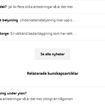
Ja! Av flera olika anledningar så är det mer viktigt än någonsin med en väl fungerande och anpassad undervattensbelysning. Säkerhet och funktionalitet är såklart den viktigaste aspekten men idag är belysningen även en del i attraktioner och hela anläggningens belysningssystem.
det?
Undervattensbelysning livar upp omgivningen på fler sätt än bara under ytan. Den garanterar inte bara säkerhet genom att effektivt belysa simbassängen utan ökar, med rätt ljus- och färgsättning, även trivseln och upplevelsen för besökarna.
t belysning
En välkänd badanläggning som har välkomnat badentusiaster i mer än 20 år.
Norge
Se alla nyheter
Relaterade kunskapsartiklar
ning under ytan?
lika anledningar så är det mer viktigt än någonsin