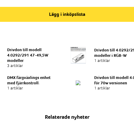
Lägg i inköpslista
Drivdon till modell
Drivdon till 4.0292/2
4.0292/291 47-49,5W
modeller i RGB-W
1 artiklar
modeller
3 artiklar
DMX färgväxlings enhet
Drivdon till modell 4
med fjärrkontroll.
för 70w versionen
1 artiklar
1 artiklar
Relaterade nyheter