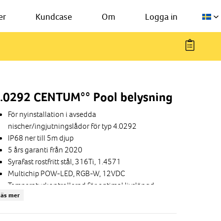
er
Kundcase
Om
Logga in
.0292 CENTUM°° Pool belysning
För nyinstallation i avsedda
nischer/ingjutningslådor för typ 4.0292
IP68 ner till 5m djup
5 års garanti från 2020
Syrafast rostfritt stål, 316Ti, 1.4571
Multichip POW-LED, RGB-W, 12VDC
Temperaturkontrollerad för optimal livslängd.
Läs mer
Inkl. 5m kabel
Drivdonen finns med inbyggd styrning för
färgväxling av RGB-W armaturer