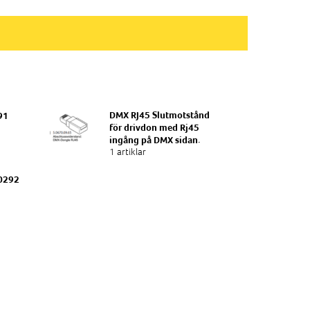
DMX RJ45 Slutmotstånd
91
för drivdon med Rj45
ingång på DMX sidan.
1 artiklar
.0292