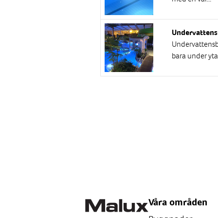
Undervattens
Undervattensbe
bara under ytan
Våra områden