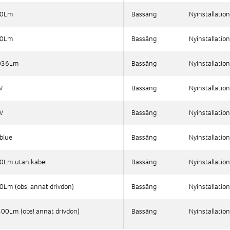
00Lm
00Lm
Bassäng
Bassäng
Nyinstallation
Nyinstallation
40Lm
40Lm
Bassäng
Bassäng
Nyinstallation
Nyinstallation
6036Lm
6036Lm
Bassäng
Bassäng
Nyinstallation
Nyinstallation
W
W
Bassäng
Bassäng
Nyinstallation
Nyinstallation
W
W
Bassäng
Bassäng
Nyinstallation
Nyinstallation
blue
blue
Bassäng
Bassäng
Nyinstallation
Nyinstallation
00Lm utan kabel
00Lm utan kabel
Bassäng
Bassäng
Nyinstallation
Nyinstallation
0Lm (obs! annat drivdon)
0Lm (obs! annat drivdon)
Bassäng
Bassäng
Nyinstallation
Nyinstallation
300Lm (obs! annat drivdon)
300Lm (obs! annat drivdon)
Bassäng
Bassäng
Nyinstallation
Nyinstallation