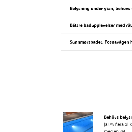
Belysning under ytan, behövs 
Bättre badupplevelser med rät
Sunnmørsbadet, Fosnavågen 
Behövs belys
Ja! Av flera o
med en väl...