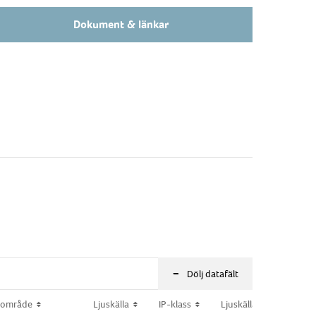
Dokument & länkar
-
Dölj datafält
sområde
sområde
Ljuskälla
Ljuskälla
IP-klass
IP-klass
Ljuskälla Effekt (W)
Ljuskälla Effekt (W)