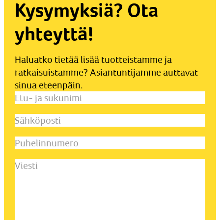
Kysymyksiä? Ota
yhteyttä!
Haluatko tietää lisää tuotteistamme ja
ratkaisuistamme? Asiantuntijamme auttavat
sinua eteenpäin.
Etu-
ja
Sähköposti
(Pakollinen)
sukunimi
(Pakollinen)
Puhelinnumero
Viesti
(Pakollinen)