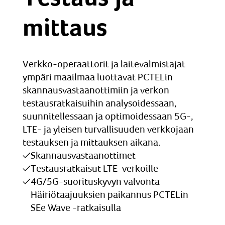
mittaus
Verkko-operaattorit ja laitevalmistajat
ympäri maailmaa luottavat PCTELin
skannausvastaanottimiin ja verkon
testausratkaisuihin analysoidessaan,
suunnitellessaan ja optimoidessaan 5G-,
LTE- ja yleisen turvallisuuden verkkojaan
testauksen ja mittauksen aikana.
Skannausvastaanottimet
Testausratkaisut LTE-verkoille
4G/5G-suorituskyvyn valvonta
Häiriötaajuuksien paikannus PCTELin
SEe Wave -ratkaisulla