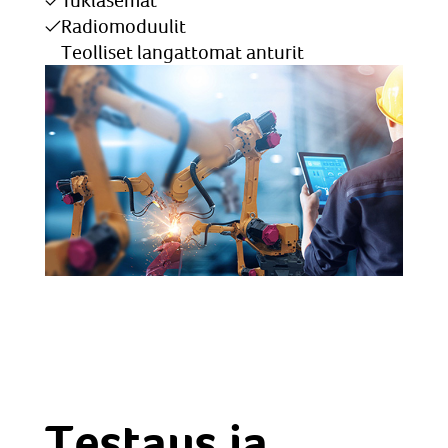
Tukiasemat
Radiomoduulit
Teolliset langattomat anturit
Testaus ja