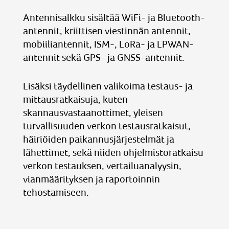
Antennisalkku sisältää WiFi- ja Bluetooth-
antennit, kriittisen viestinnän antennit,
mobiiliantennit, ISM-, LoRa- ja LPWAN-
antennit sekä GPS- ja GNSS-antennit.
Lisäksi täydellinen valikoima testaus- ja
mittausratkaisuja, kuten
skannausvastaanottimet, yleisen
turvallisuuden verkon testausratkaisut,
häiriöiden paikannusjärjestelmät ja
lähettimet, sekä niiden ohjelmistoratkaisu
verkon testauksen, vertailuanalyysin,
vianmäärityksen ja raportoinnin
tehostamiseen.