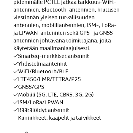
pidemmälle PCTEL jatkaa tarkkuus-WiFi-
antennien, Bluetooth-antennien, kriittisen
viestinnän yleisen turvallisuuden
antennien, mobiiliantennien, ISM-, LoRa-
ja LPWAN-antennien sekä GPS- ja GNSS-
antennien johtavana toimittajana, joita
käytetään maailmanlaajuisesti.
Smarteq-merkkiset antennit
Yhdistelmäantennit
WiFi/Bluetooth/BLE
LTE450/LMR/TETRA/P25
GNSS/GPS
Mobiili (5G, LTE, CBRS, 3G, 2G)
ISM/LoRa/LPWAN
Räätälöidyt antennit
Kiinnikkeet, kaapelit ja tarvikkeet