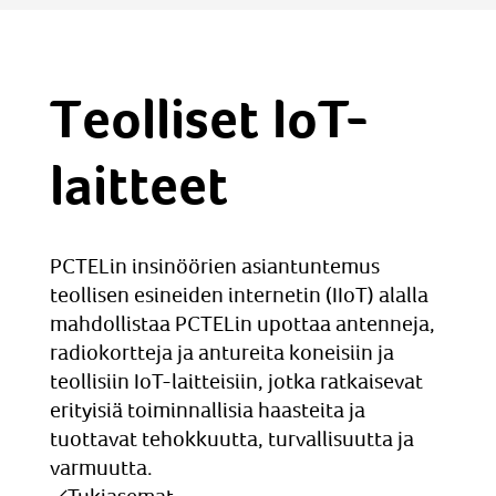
Teolliset IoT-
laitteet
PCTELin insinöörien asiantuntemus
teollisen esineiden internetin (IIoT) alalla
mahdollistaa PCTELin upottaa antenneja,
radiokortteja ja antureita koneisiin ja
teollisiin IoT-laitteisiin, jotka ratkaisevat
erityisiä toiminnallisia haasteita ja
tuottavat tehokkuutta, turvallisuutta ja
varmuutta.