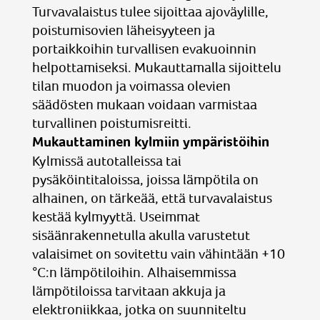
Turvavalaistus tulee sijoittaa ajoväylille,
poistumisovien läheisyyteen ja
portaikkoihin turvallisen evakuoinnin
helpottamiseksi. Mukauttamalla sijoittelu
tilan muodon ja voimassa olevien
säädösten mukaan voidaan varmistaa
turvallinen poistumisreitti.
Mukauttaminen kylmiin ympäristöihin
Kylmissä autotalleissa tai
pysäköintitaloissa, joissa lämpötila on
alhainen, on tärkeää, että turvavalaistus
kestää kylmyyttä. Useimmat
sisäänrakennetulla akulla varustetut
valaisimet on sovitettu vain vähintään +10
°C:n lämpötiloihin. Alhaisemmissa
lämpötiloissa tarvitaan akkuja ja
elektroniikkaa, jotka on suunniteltu