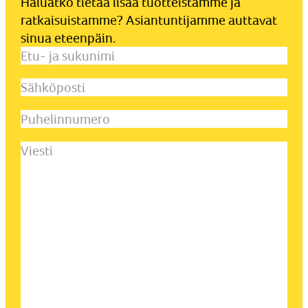
Haluatko tietää lisää tuotteistamme ja
ratkaisuistamme? Asiantuntijamme auttavat
sinua eteenpäin.
Etu-
ja
Sähköposti
(Pakollinen)
sukunimi
(Pakollinen)
Puhelinnumero
Viesti
(Pakollinen)