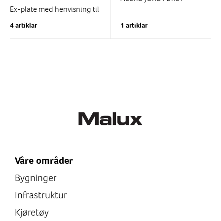
Ex-plate med henvisning til
eksplosjonsbeskyttelsesdokument.
4 artiklar
1 artiklar
Selvklebende plast eller
hardplast.
Svart tekst på gul bunn.
Våre områder
Bygninger
Infrastruktur
Kjøretøy