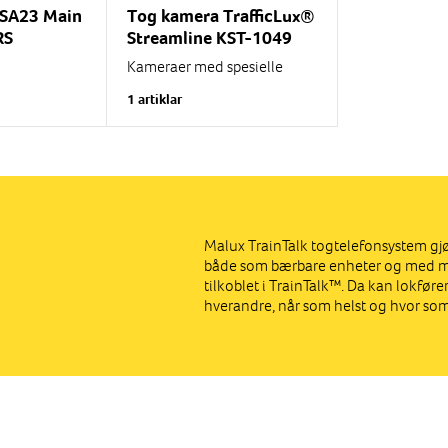
SA23 Main
Tog kamera TrafficLux®
RS
Streamline KST-1049
Kameraer med spesielle
en i et tog
kamerahus for montering på
1 artiklar
n består av
utsiden av tog og jernbane.
akerenhet,
Tilgjengelig i både analoge
,
og digitale...
t for
Malux TrainTalk togtelefonsystem gj
både som bærbare enheter og med m
tilkoblet i TrainTalk™. Da kan lokfø
hverandre, når som helst og hvor som