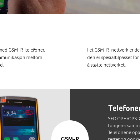
rt med GSM-R-telefoner.
I et GSM-R-nettverk er d
kommunikasjon mellom
den er spesialtilpasset f
d.
å støtte nettverket.
Telefoner
SED OPH/OPS-8
fungerer samme
Telefonene oppf
GSM-R
testet og godkj