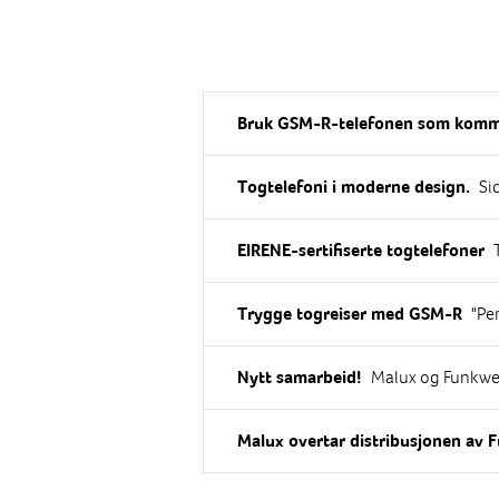
Bruk GSM-R-telefonen som kommu
Siden 2007 
Togtelefoni i moderne design.
T
EIRENE-sertifiserte togtelefoner
"Per i dag er det
Trygge togreiser med GSM-R
Malux og Funkwe
Nytt samarbeid!
Malux overtar distribusjonen av 