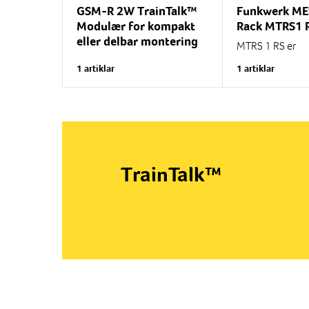
GSM-R 2W TrainTalk™
Funkwerk ME
Modulær for kompakt
Rack MTRS1 
eller delbar montering
MTRS 1 RS er
hovedkomponent
TrainTalk™-systemet er
1 artiklar
1 artiklar
radiosystem. De
utviklet i samarbeid med
sender og mott
togoperatører i Norden. Det
kontrollenheter
kostnadseffektive 2W-
grensesnittkorte
systemet kan brukes i stedet
eksterne...
for...
TrainTalk™