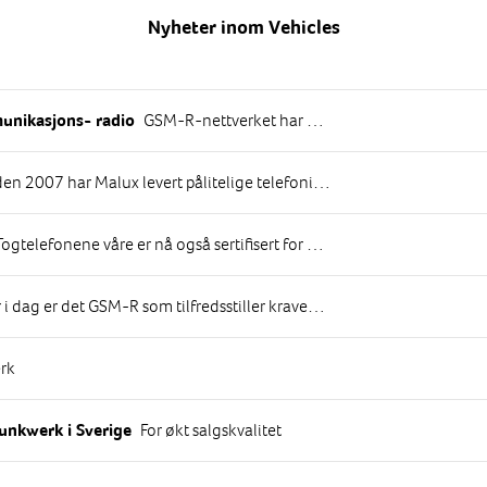
Nyheter inom Vehicles
GSM-R-nettverket har en funksjon som kalles gruppesamtaler, noe som betyr at du bruker GSM-R-telefonen som en kommunikasjonsradio radio med GSM-R som radionettverk.
nikasjons- radio
har Malux levert pålitelige telefoniløsninger for tog og jernbane. Utformingen av togtelefonene våre kan ha endret seg i løpet av årene, men funksjonen og sikkerheten – den vedvarer.
ogtelefonene våre er nå også sertifisert for de nye oppdaterte kravene til EIRENE
 GSM-R som tilfredsstiller kravene til nødkommunikasjon på det nasjonale jernbanenettets hovedspor" NR 388: FORSKRIFT OM NASJONALE TEKNISKE KRAV M.M. FOR JERNBANEINFRASTRUKTUR PÅ DET NASJONALE JERNBANENETTET
rk
For økt salgskvalitet
Funkwerk i Sverige