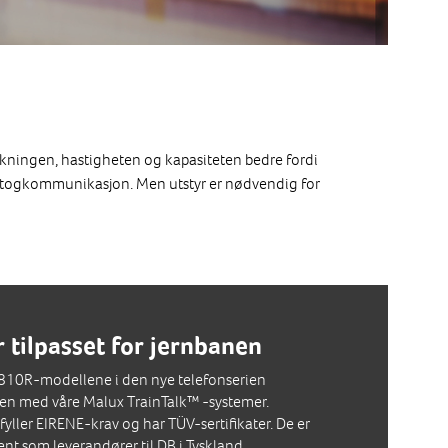
ekningen, hastigheten og kapasiteten bedre fordi
or togkommunikasjon. Men utstyr er nødvendig for
 tilpasset for jernbanen
10R-modellene i den nye telefonserien
n med våre Malux TrainTalk™ -systemer.
yller EIRENE-krav og har TÜV-sertifikater. De er
ent som leverandører til DB i Tyskland.